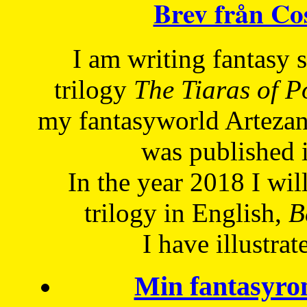
Brev från C
I am writing fantasy
trilogy
The Tiaras of 
my fantasyworld Artezan
was published 
In the year 2018 I will
trilogy in English,
Be
I have
illustrat
Min fantasyro