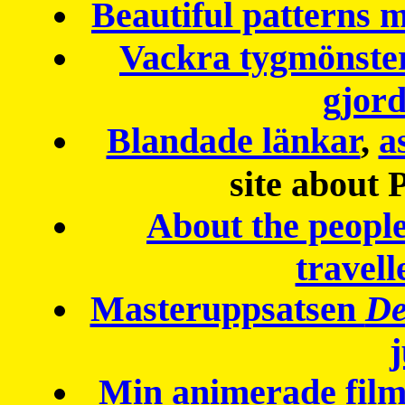
Beautiful patterns
Vackra tygmönster
gjor
Blandade länkar
,
a
site about 
About the peopl
travell
Masteruppsatsen
De
Min animerade fil