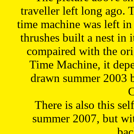
traveller left long ago. 
time machine was left in 
thrushes built a nest in 
compaired with the or
Time Machine, it depe
drawn summer 2003 by
C
There is also this sel
summer 2007, but wit
bac