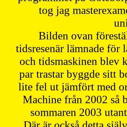
tog jag masterexa
uni
Bilden ovan förestä
tidsresenär lämnade för 
och tidsmaskinen blev k
par trastar byggde sitt b
lite fel ut jämfört med 
Machine från 2002 så be
sommaren 2003 utantil
Där är också detta själ