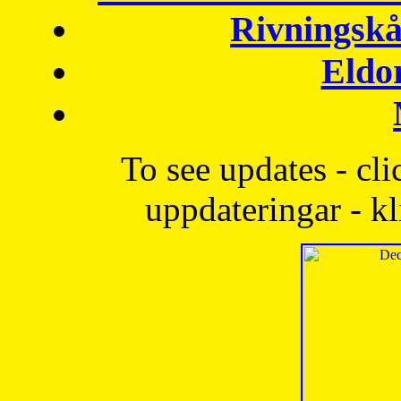
Rivningskå
Eldo
To see updates - cli
uppdateringar - kl