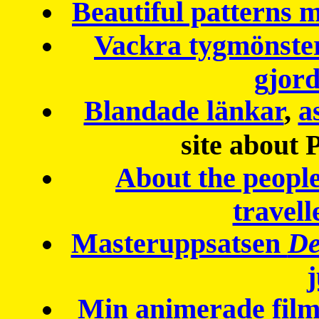
Beautiful patterns
Vackra tygmönster
gjor
Blandade länkar
,
a
site about 
About the peopl
travell
Masteruppsatsen
De
Min animerade fil