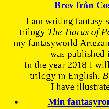
Brev från C
I am writing fantasy
trilogy
The Tiaras of 
my fantasyworld Artezan
was published 
In the year 2018 I will
trilogy in English,
Be
I have
illustrat
Min fantasyro