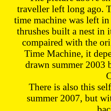
traveller left long ago. 
time machine was left in 
thrushes built a nest in 
compaired with the or
Time Machine, it depe
drawn summer 2003 by
C
There is also this sel
summer 2007, but wit
bac