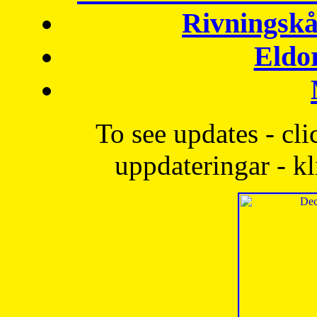
Rivningskå
Eldo
To see updates - cli
uppdateringar - kl