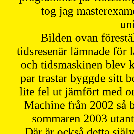
tog jag masterexa
uni
Bilden ovan förestä
tidsresenär lämnade för 
och tidsmaskinen blev k
par trastar byggde sitt b
lite fel ut jämfört med 
Machine från 2002 så be
sommaren 2003 utantil
Där är också detta själ