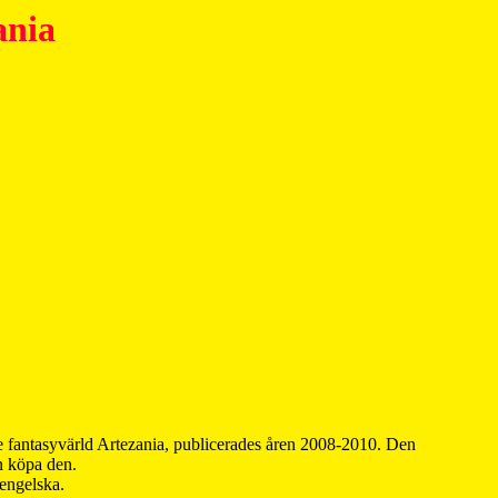
ania
 fantasyvärld Artezania, publicerades åren 2008-2010. Den
an köpa den.
 engelska.