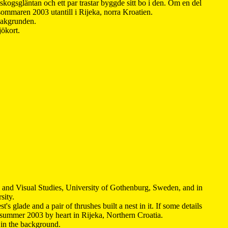
kogsgläntan och ett par trastar byggde sitt bo i den. Om en del
 sommaren 2003 utantill i Rijeka, norra Kroatien.
 bakgrunden.
jökort.
y and Visual Studies, University of Gothenburg, Sweden, and in
sity.
s glade and a pair of thrushes built a nest in it. If some details
 summer 2003 by heart in Rijeka, Northern Croatia
.
n in the background.