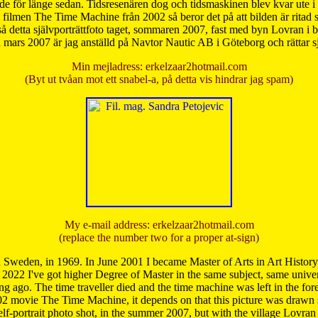
de för länge sedan. Tidsresenären dog och tidsmaskinen blev kvar ute i s
från filmen The Time Machine från 2002 så beror det på att bilden är ritad
å detta självporträttfoto taget, sommaren 2007, fast med byn Lovran i
mars 2007 är jag anställd på Navtor Nautic AB i Göteborg och rättar s
Min mejladress: erkelzaar2hotmail.com
(Byt ut tvåan mot ett snabel-a, på detta vis hindrar jag spam)
My e-mail address: erkelzaar2hotmail.com
(replace the number two for a proper at-sign)
 Sweden, in 1969. In June 2001 I became Master of Arts in Art Histor
 2022 I've got higher Degree of Master in the same subject, same univer
 ago. The time traveller died and the time machine was left in the forest'
02 movie The Time Machine, it depends on that this picture was drawn
self-portrait photo shot, in the summer 2007, but with the village Lovra