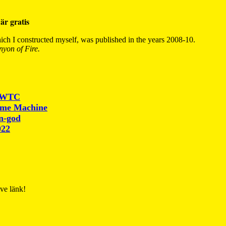
är gratis
ch I constructed myself, was published in the years 2008-10.
yon of Fire.
r WTC
ime Machine
un-god
022
ive länk!