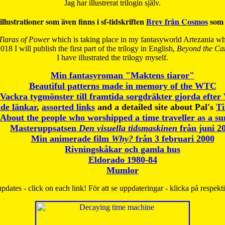
Jag har illustrerat trilogin själv.
illustrationer som även finns i sf-tidskriften
Brev från Cosmos
som 
Tiaras of Power
which is taking place in my fantasyworld Artezania whi
018 I will publish the first part of the trilogy in English,
Beyond the Can
I have
illustrated the trilogy myself.
Min fantasyroman "Maktens tiaror"
Beautiful patterns made in memory of the WTC
Vackra tygmönster till framtida sorgdräkter gjorda efte
de länkar
,
assorted links
and a detailed site about Pal's
T
About the people who worshipped a time traveller as a s
Masteruppsatsen
Den visuella tidsmaskinen
från juni 2
Min animerade film
Why?
från 3 februari 2000
Rivningskåkar och gamla hus
Eldorado 1980-84
Mumlor
pdates - click on each link! För att se uppdateringar - klicka på respekt