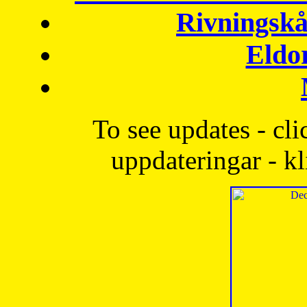
Rivningskå
Eldo
To see updates - cli
uppdateringar - kl