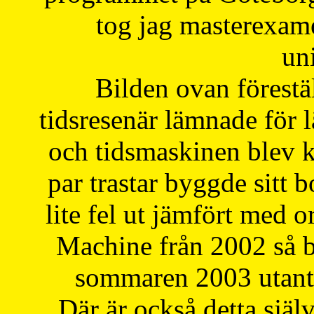
tog jag masterexa
uni
Bilden ovan förestä
tidsresenär lämnade för 
och tidsmaskinen blev k
par trastar byggde sitt b
lite fel ut jämfört med 
Machine från 2002 så be
sommaren 2003 utantil
Där är också detta själ