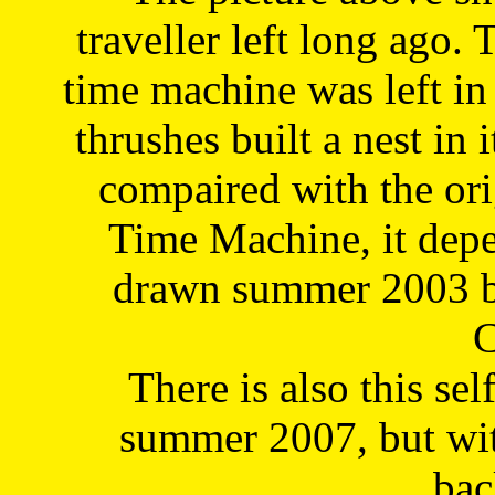
traveller left long ago. 
time machine was left in 
thrushes built a nest in 
compaired with the or
Time Machine, it depe
drawn summer 2003 by
C
There is also this sel
summer 2007, but wit
bac