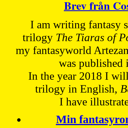
Brev från C
I am writing fantasy
trilogy
The Tiaras of 
my fantasyworld Artezan
was published 
In the year 2018 I will
trilogy in English,
Be
I have
illustrat
Min fantasyro