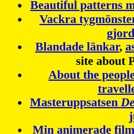
Beautiful patterns
Vackra tygmönster
gjor
Blandade länkar
,
a
site about 
About the peopl
travell
Masteruppsatsen
De
Min animerade fil