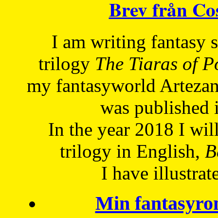
Brev från C
I am writing fantasy
trilogy
The Tiaras of 
my fantasyworld Artezan
was published 
In the year 2018 I will
trilogy in English,
Be
I have
illustrat
Min fantasyro