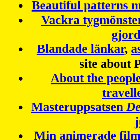
Beautiful patterns
Vackra tygmönster
gjor
Blandade länkar
,
a
site about 
About the peopl
travell
Masteruppsatsen
De
Min animerade fil