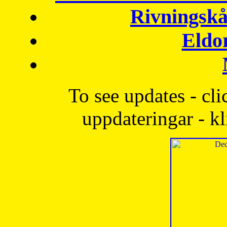
Rivningskå
Eldo
To see updates - cli
uppdateringar - kl