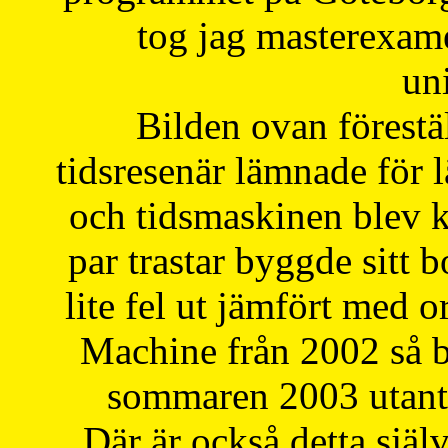
tog jag masterexa
uni
Bilden ovan förestä
tidsresenär lämnade för 
och tidsmaskinen blev k
par trastar byggde sitt b
lite fel ut jämfört med 
Machine från 2002 så be
sommaren 2003 utantil
Där är också detta själ