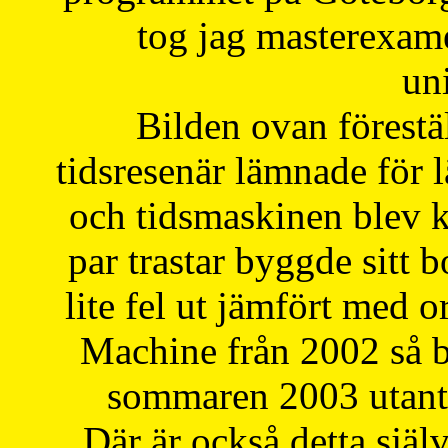
tog jag masterexa
uni
Bilden ovan förestä
tidsresenär lämnade för 
och tidsmaskinen blev k
par trastar byggde sitt b
lite fel ut jämfört med 
Machine från 2002 så be
sommaren 2003 utantil
Där är också detta själ