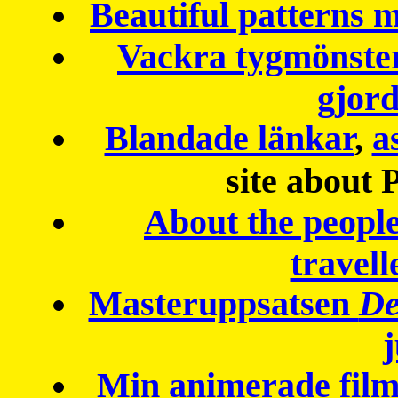
Beautiful patterns
Vackra tygmönster
gjor
Blandade länkar
,
a
site about 
About the peopl
travell
Masteruppsatsen
De
Min animerade fil