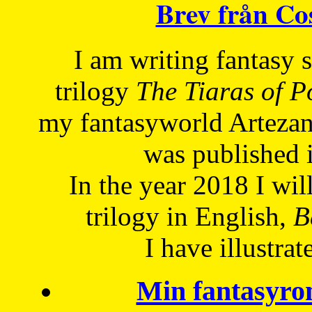
Brev från C
I am writing fantasy
trilogy
The Tiaras of 
my fantasyworld Artezan
was published 
In the year 2018 I will
trilogy in English,
Be
I have
illustrat
Min fantasyro