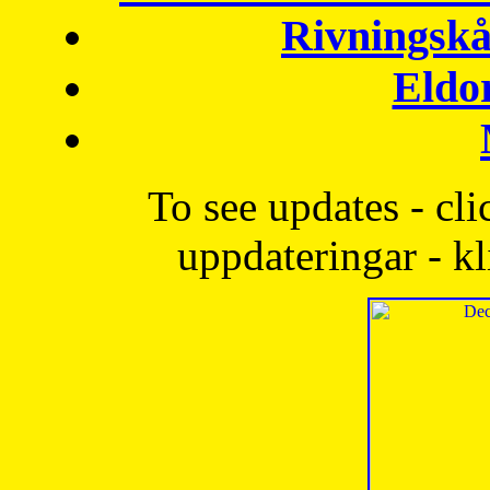
Rivningskå
Eldo
To see updates - cli
uppdateringar - kl