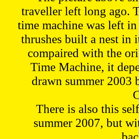
traveller left long ago. 
time machine was left in 
thrushes built a nest in 
compaired with the or
Time Machine, it depe
drawn summer 2003 by
C
There is also this sel
summer 2007, but wit
bac