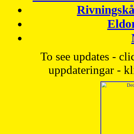
Rivningskå
Eldo
To see updates - cli
uppdateringar - kl