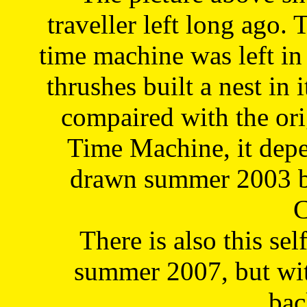
traveller left long ago. 
time machine was left in 
thrushes built a nest in 
compaired with the or
Time Machine, it depe
drawn summer 2003 by
C
There is also this sel
summer 2007, but wit
bac