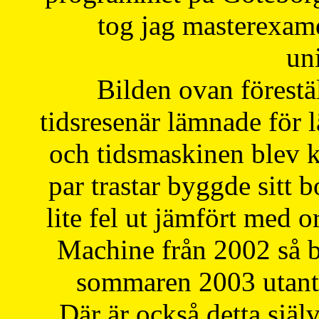
tog jag masterexa
uni
Bilden ovan förestä
tidsresenär lämnade för 
och tidsmaskinen blev k
par trastar byggde sitt b
lite fel ut jämfört med 
Machine från 2002 så be
sommaren 2003 utantil
Där är också detta själ