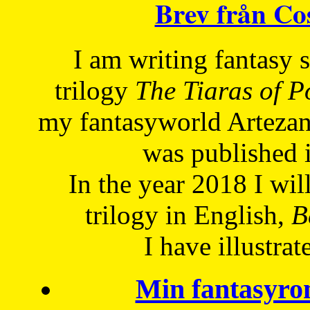
Brev från C
I am writing fantasy
trilogy
The Tiaras of 
my fantasyworld Artezan
was published 
In the year 2018 I will
trilogy in English,
Be
I have
illustrat
Min fantasyro