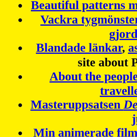
Beautiful patterns
Vackra tygmönster
gjor
Blandade länkar
,
a
site about 
About the peopl
travell
Masteruppsatsen
De
Min animerade fil