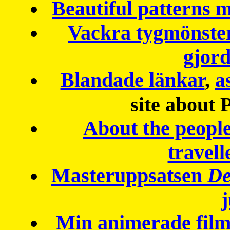
Beautiful patterns
Vackra tygmönster
gjor
Blandade länkar
,
a
site about 
About the peopl
travell
Masteruppsatsen
De
Min animerade fil