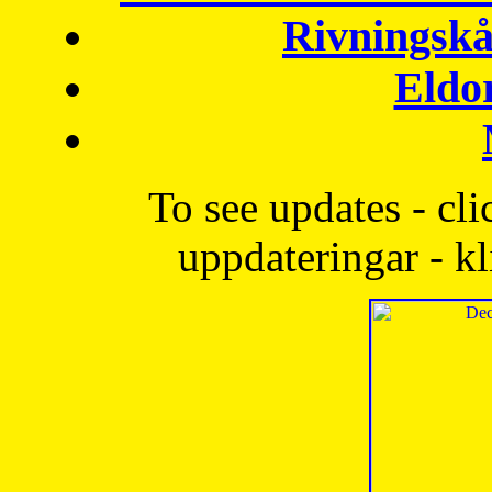
Rivningskå
Eldo
To see updates - cli
uppdateringar - kl