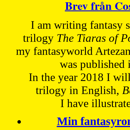
Brev från C
I am writing fantasy
trilogy
The Tiaras of 
my fantasyworld Artezan
was published 
In the year 2018 I will
trilogy in English,
Be
I have
illustrat
Min fantasyro