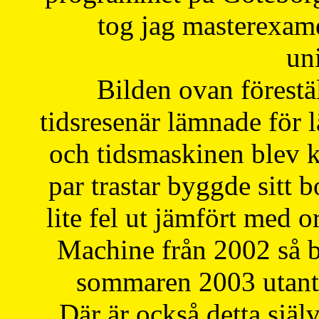
tog jag masterexa
uni
Bilden ovan förestä
tidsresenär lämnade för 
och tidsmaskinen blev k
par trastar byggde sitt b
lite fel ut jämfört med 
Machine från 2002 så be
sommaren 2003 utantil
Där är också detta själ