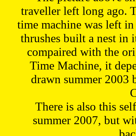
traveller left long ago. 
time machine was left in 
thrushes built a nest in 
compaired with the or
Time Machine, it depe
drawn summer 2003 by
C
There is also this sel
summer 2007, but wit
bac