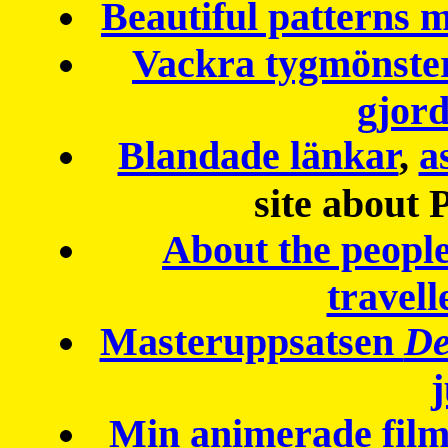
Beautiful patterns
Vackra tygmönster
gjor
Blandade länkar
,
a
site about 
About the peopl
travell
Masteruppsatsen
De
Min animerade fil