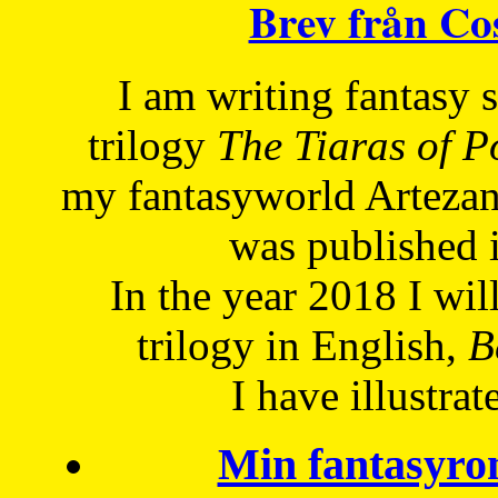
Brev från C
I am writing fantasy
trilogy
The Tiaras of 
my fantasyworld Artezan
was published 
In the year 2018 I will
trilogy in English,
Be
I have
illustrat
Min fantasyro