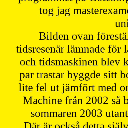
tog jag masterexa
uni
Bilden ovan förestä
tidsresenär lämnade för 
och tidsmaskinen blev k
par trastar byggde sitt b
lite fel ut jämfört med 
Machine från 2002 så be
sommaren 2003 utantil
Där är också detta själ