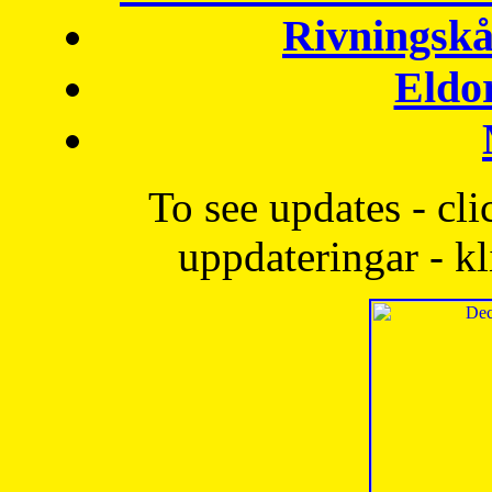
Rivningskå
Eldo
To see updates - cli
uppdateringar - kl