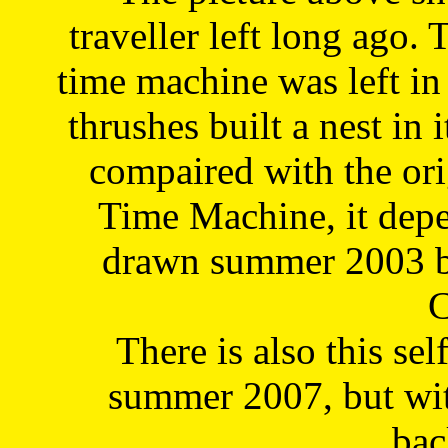
traveller left long ago. 
time machine was left in 
thrushes built a nest in 
compaired with the or
Time Machine, it depe
drawn summer 2003 by
C
There is also this sel
summer 2007, but wit
bac