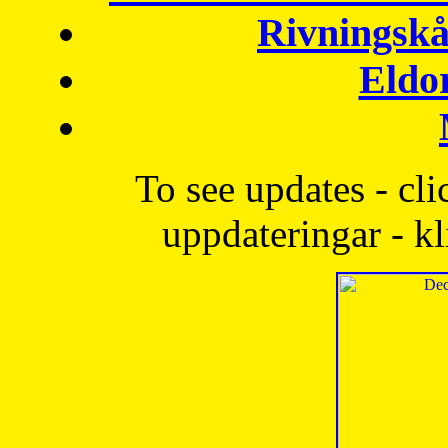
Rivningskå
Eldo
To see updates - cli
uppdateringar - kl