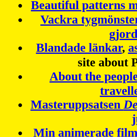
Beautiful patterns
Vackra tygmönster
gjor
Blandade länkar
,
a
site about 
About the peopl
travell
Masteruppsatsen
De
Min animerade fil