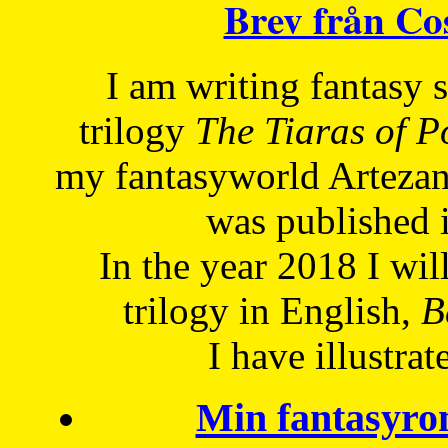
Brev från C
I am writing fantasy
trilogy
The Tiaras of 
my fantasyworld Artezan
was published 
In the year 2018 I will
trilogy in English,
Be
I have
illustrat
Min fantasyro