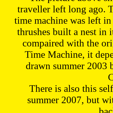
traveller left long ago. 
time machine was left in 
thrushes built a nest in 
compaired with the or
Time Machine, it depe
drawn summer 2003 by
C
There is also this sel
summer 2007, but wit
bac