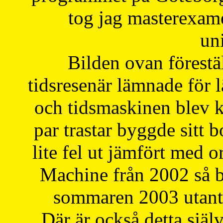
tog jag masterexa
uni
Bilden ovan förestä
tidsresenär lämnade för 
och tidsmaskinen blev k
par trastar byggde sitt b
lite fel ut jämfört med 
Machine från 2002 så be
sommaren 2003 utantil
Där är också detta själ