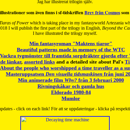
Jag har illustrerat trilogin själv.
illustrationer som även finns i sf-tidskriften
Brev från Cosmos
som 
Tiaras of Power
which is taking place in my fantasyworld Artezania whi
018 I will publish the first part of the trilogy in English,
Beyond the Can
I have
illustrated the trilogy myself.
Min fantasyroman "Maktens tiaror"
Beautiful patterns made in memory of the WTC
Vackra tygmönster till framtida sorgdräkter gjorda efte
de länkar
,
assorted links
and a detailed site about Pal's
T
About the people who worshipped a time traveller as a s
Masteruppsatsen
Den visuella tidsmaskinen
från juni 2
Min animerade film
Why?
från 3 februari 2000
Rivningskåkar och gamla hus
Eldorado 1980-84
Mumlor
pdates - click on each link! För att se uppdateringar - klicka på respekt