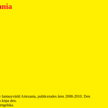
ania
 fantasyvärld Artezania, publicerades åren 2008-2010. Den
an köpa den.
 engelska.