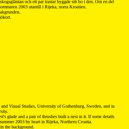
kogsgläntan och ett par trastar byggde sitt bo i den. Om en del
 sommaren 2003 utantill i Rijeka, norra Kroatien.
 bakgrunden.
jökort.
y and Visual Studies, University of Gothenburg, Sweden, and in
sity.
s glade and a pair of thrushes built a nest in it. If some details
 summer 2003 by heart in Rijeka, Northern Croatia
.
n in the background.