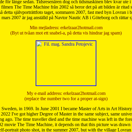
de för länge sedan. Tidsresenären dog och tidsmaskinen blev kvar ute i s
från filmen The Time Machine från 2002 så beror det på att bilden är ritad
å detta självporträttfoto taget, sommaren 2007, fast med byn Lovran i
mars 2007 är jag anställd på Navtor Nautic AB i Göteborg och rättar s
Min mejladress: erkelzaar2hotmail.com
(Byt ut tvåan mot ett snabel-a, på detta vis hindrar jag spam)
My e-mail address: erkelzaar2hotmail.com
(replace the number two for a proper at-sign)
 Sweden, in 1969. In June 2001 I became Master of Arts in Art Histor
 2022 I've got higher Degree of Master in the same subject, same univer
 ago. The time traveller died and the time machine was left in the forest'
02 movie The Time Machine, it depends on that this picture was drawn
self-portrait photo shot, in the summer 2007, but with the village Lovra