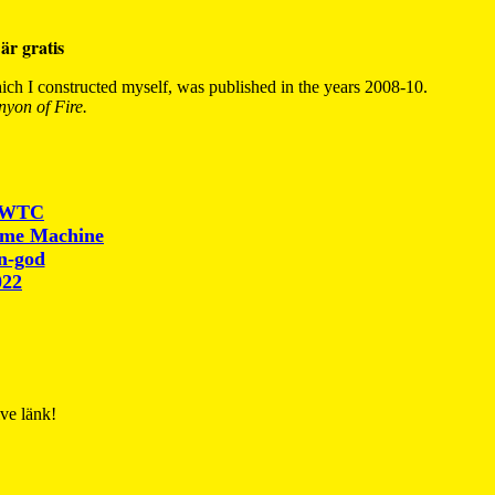
är gratis
ch I constructed myself, was published in the years 2008-10.
yon of Fire.
r WTC
ime Machine
un-god
022
ive länk!