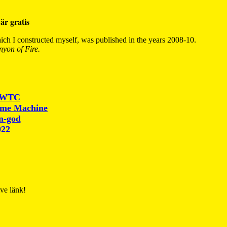
är gratis
ch I constructed myself, was published in the years 2008-10.
yon of Fire.
r WTC
ime Machine
un-god
022
ive länk!