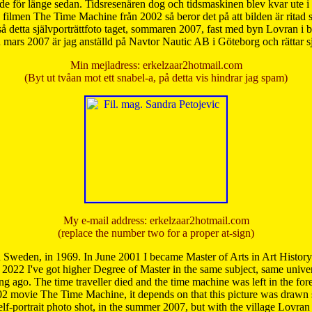
de för länge sedan. Tidsresenären dog och tidsmaskinen blev kvar ute i s
från filmen The Time Machine från 2002 så beror det på att bilden är ritad
å detta självporträttfoto taget, sommaren 2007, fast med byn Lovran i
mars 2007 är jag anställd på Navtor Nautic AB i Göteborg och rättar s
Min mejladress: erkelzaar2hotmail.com
(Byt ut tvåan mot ett snabel-a, på detta vis hindrar jag spam)
My e-mail address: erkelzaar2hotmail.com
(replace the number two for a proper at-sign)
 Sweden, in 1969. In June 2001 I became Master of Arts in Art Histor
 2022 I've got higher Degree of Master in the same subject, same univer
 ago. The time traveller died and the time machine was left in the forest'
02 movie The Time Machine, it depends on that this picture was drawn
self-portrait photo shot, in the summer 2007, but with the village Lovra