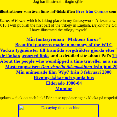
Jag har illustrerat trilogin själv.
illustrationer som även finns i sf-tidskriften
Brev från Cosmos
som 
Tiaras of Power
which is taking place in my fantasyworld Artezania whi
018 I will publish the first part of the trilogy in English,
Beyond the Can
I have
illustrated the trilogy myself.
Min fantasyroman "Maktens tiaror"
Beautiful patterns made in memory of the WTC
Vackra tygmönster till framtida sorgdräkter gjorda efte
de länkar
,
assorted links
and a detailed site about Pal's
T
About the people who worshipped a time traveller as a s
Masteruppsatsen
Den visuella tidsmaskinen
från juni 2
Min animerade film
Why?
från 3 februari 2000
Rivningskåkar och gamla hus
Eldorado 1980-84
Mumlor
pdates - click on each link! För att se uppdateringar - klicka på respekt