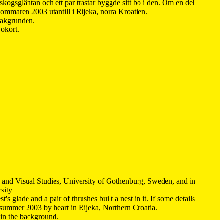
kogsgläntan och ett par trastar byggde sitt bo i den. Om en del
 sommaren 2003 utantill i Rijeka, norra Kroatien.
 bakgrunden.
jökort.
y and Visual Studies, University of Gothenburg, Sweden, and in
sity.
s glade and a pair of thrushes built a nest in it. If some details
 summer 2003 by heart in Rijeka, Northern Croatia
.
n in the background.