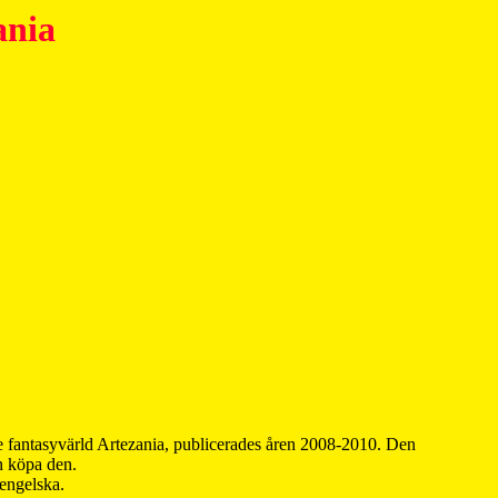
ania
 fantasyvärld Artezania, publicerades åren 2008-2010. Den
an köpa den.
 engelska.