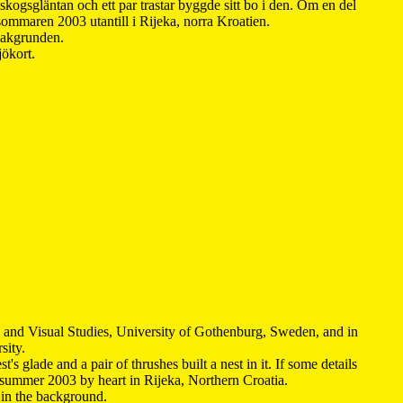
kogsgläntan och ett par trastar byggde sitt bo i den. Om en del
 sommaren 2003 utantill i Rijeka, norra Kroatien.
 bakgrunden.
jökort.
y and Visual Studies, University of Gothenburg, Sweden, and in
sity.
s glade and a pair of thrushes built a nest in it. If some details
 summer 2003 by heart in Rijeka, Northern Croatia
.
n in the background.