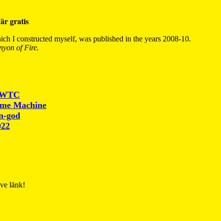
är gratis
ch I constructed myself, was published in the years 2008-10.
yon of Fire.
r WTC
ime Machine
un-god
022
ive länk!