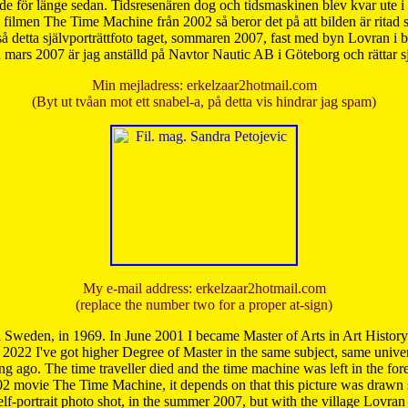
de för länge sedan. Tidsresenären dog och tidsmaskinen blev kvar ute i s
från filmen The Time Machine från 2002 så beror det på att bilden är ritad
å detta självporträttfoto taget, sommaren 2007, fast med byn Lovran i
mars 2007 är jag anställd på Navtor Nautic AB i Göteborg och rättar s
Min mejladress: erkelzaar2hotmail.com
(Byt ut tvåan mot ett snabel-a, på detta vis hindrar jag spam)
My e-mail address: erkelzaar2hotmail.com
(replace the number two for a proper at-sign)
 Sweden, in 1969. In June 2001 I became Master of Arts in Art Histor
 2022 I've got higher Degree of Master in the same subject, same univer
 ago. The time traveller died and the time machine was left in the forest'
02 movie The Time Machine, it depends on that this picture was drawn
self-portrait photo shot, in the summer 2007, but with the village Lovra