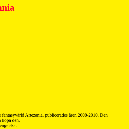
ania
 fantasyvärld Artezania, publicerades åren 2008-2010. Den
an köpa den.
 engelska.