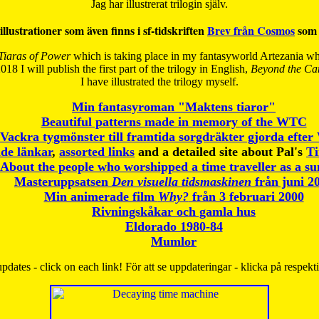
Jag har illustrerat trilogin själv.
illustrationer som även finns i sf-tidskriften
Brev från Cosmos
som 
Tiaras of Power
which is taking place in my fantasyworld Artezania whi
018 I will publish the first part of the trilogy in English,
Beyond the Can
I have
illustrated the trilogy myself.
Min fantasyroman "Maktens tiaror"
Beautiful patterns made in memory of the WTC
Vackra tygmönster till framtida sorgdräkter gjorda efte
de länkar
,
assorted links
and a detailed site about Pal's
T
About the people who worshipped a time traveller as a s
Masteruppsatsen
Den visuella tidsmaskinen
från juni 2
Min animerade film
Why?
från 3 februari 2000
Rivningskåkar och gamla hus
Eldorado 1980-84
Mumlor
pdates - click on each link! För att se uppdateringar - klicka på respekt