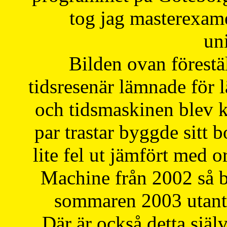
tog jag masterexa
uni
Bilden ovan förestä
tidsresenär lämnade för 
och tidsmaskinen blev k
par trastar byggde sitt b
lite fel ut jämfört med 
Machine från 2002 så be
sommaren 2003 utantil
Där är också detta själ