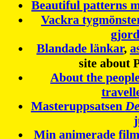
Beautiful patterns
Vackra tygmönster
gjor
Blandade länkar
,
a
site about 
About the peopl
travell
Masteruppsatsen
De
Min animerade fil