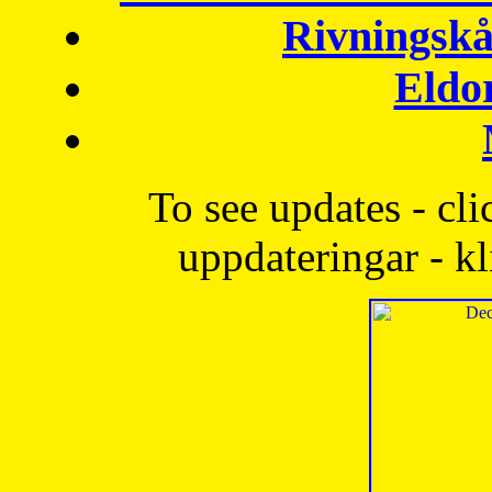
Rivningskå
Eldo
To see updates - cli
uppdateringar - kl