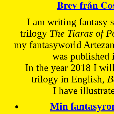
Brev från C
I am writing fantasy
trilogy
The Tiaras of 
my fantasyworld Artezan
was published 
In the year 2018 I will
trilogy in English,
Be
I have
illustrat
Min fantasyro