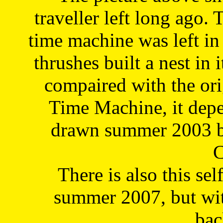
traveller left long ago. 
time machine was left in 
thrushes built a nest in 
compaired with the or
Time Machine, it depe
drawn summer 2003 by
C
There is also this sel
summer 2007, but wit
bac