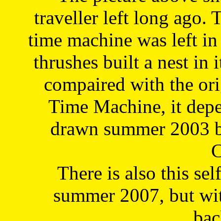
traveller left long ago. 
time machine was left in 
thrushes built a nest in 
compaired with the or
Time Machine, it depe
drawn summer 2003 by
C
There is also this sel
summer 2007, but wit
bac