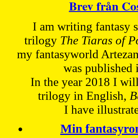
Brev från C
I am writing fantasy
trilogy
The Tiaras of 
my fantasyworld Artezan
was published 
In the year 2018 I will
trilogy in English,
Be
I have
illustrat
Min fantasyro