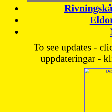
Rivningskå
Eldo
To see updates - cli
uppdateringar - kl