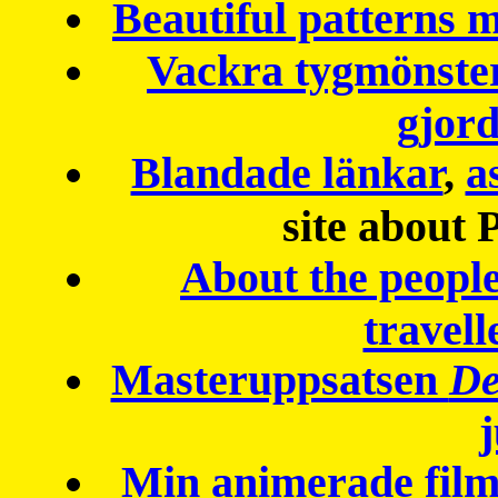
Beautiful patterns
Vackra tygmönster
gjor
Blandade länkar
,
a
site about 
About the peopl
travell
Masteruppsatsen
De
Min animerade fil