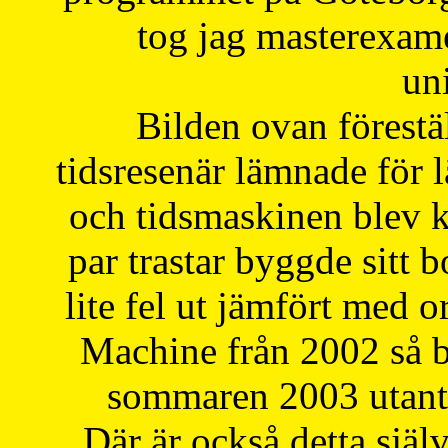
tog jag masterexa
uni
Bilden ovan förestä
tidsresenär lämnade för 
och tidsmaskinen blev k
par trastar byggde sitt b
lite fel ut jämfört med 
Machine från 2002 så be
sommaren 2003 utantil
Där är också detta själ