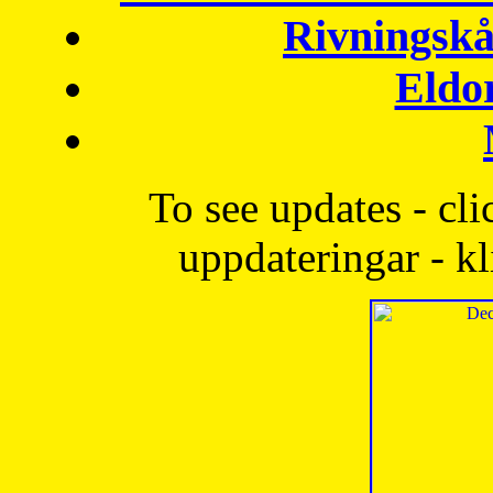
Rivningskå
Eldo
To see updates - cli
uppdateringar - kl