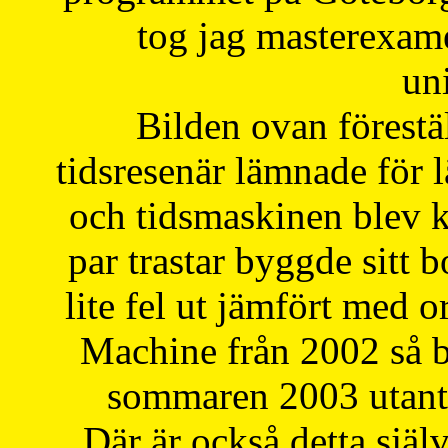
tog jag masterexa
uni
Bilden ovan förestä
tidsresenär lämnade för 
och tidsmaskinen blev k
par trastar byggde sitt b
lite fel ut jämfört med 
Machine från 2002 så be
sommaren 2003 utantil
Där är också detta själ