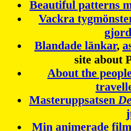
Beautiful patterns
Vackra tygmönster
gjor
Blandade länkar
,
a
site about 
About the peopl
travell
Masteruppsatsen
De
Min animerade fil