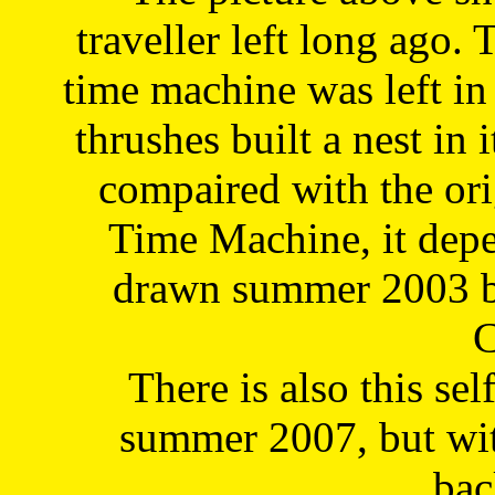
traveller left long ago. 
time machine was left in 
thrushes built a nest in 
compaired with the or
Time Machine, it depe
drawn summer 2003 by
C
There is also this sel
summer 2007, but wit
bac