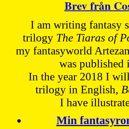
Brev från C
I am writing fantasy
trilogy
The Tiaras of 
my fantasyworld Artezan
was published 
In the year 2018 I will
trilogy in English,
Be
I have
illustrat
Min fantasyro