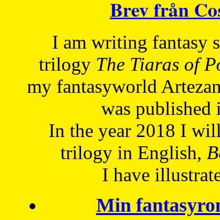
Brev från C
I am writing fantasy
trilogy
The Tiaras of 
my fantasyworld Artezan
was published 
In the year 2018 I will
trilogy in English,
Be
I have
illustrat
Min fantasyro