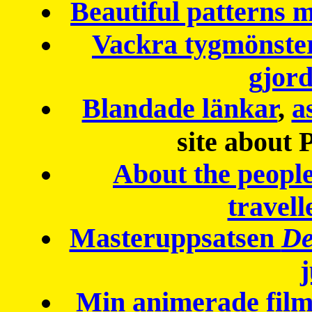
Beautiful patterns
Vackra tygmönster
gjor
Blandade länkar
,
a
site about 
About the peopl
travell
Masteruppsatsen
De
Min animerade fil