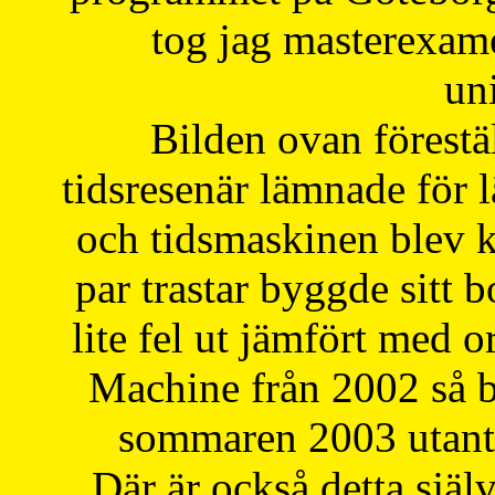
tog jag masterexa
uni
Bilden ovan förestä
tidsresenär lämnade för 
och tidsmaskinen blev k
par trastar byggde sitt b
lite fel ut jämfört med 
Machine från 2002 så be
sommaren 2003 utantil
Där är också detta själ