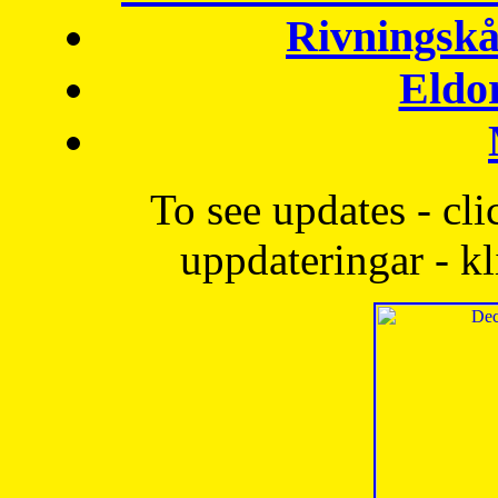
Rivningskå
Eldo
To see updates - cli
uppdateringar - kl