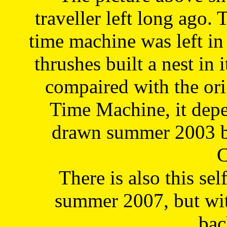
traveller left long ago. 
time machine was left in 
thrushes built a nest in 
compaired with the or
Time Machine, it depe
drawn summer 2003 by
C
There is also this sel
summer 2007, but wit
bac