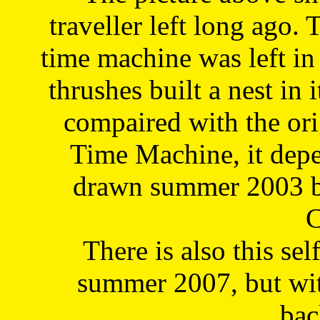
traveller left long ago. 
time machine was left in 
thrushes built a nest in 
compaired with the or
Time Machine, it depe
drawn summer 2003 by
C
There is also this sel
summer 2007, but wit
bac