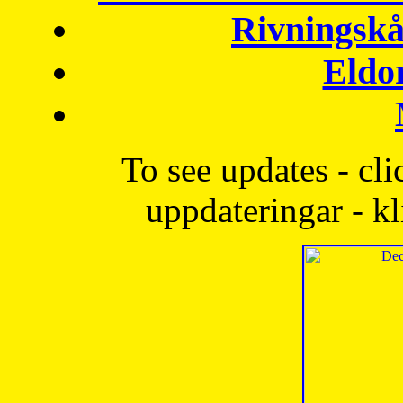
Rivningskå
Eldo
To see updates - cli
uppdateringar - kl