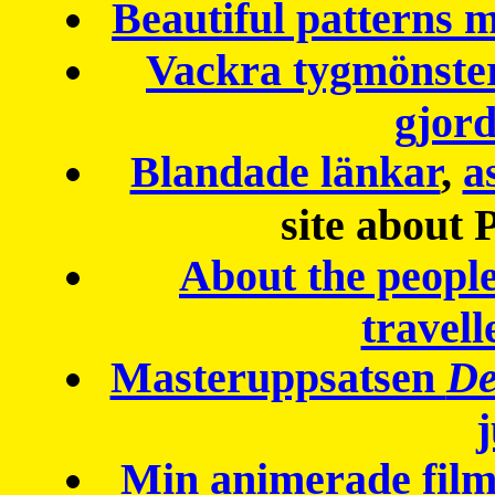
Beautiful patterns
Vackra tygmönster
gjor
Blandade länkar
,
a
site about 
About the peopl
travell
Masteruppsatsen
De
Min animerade fil