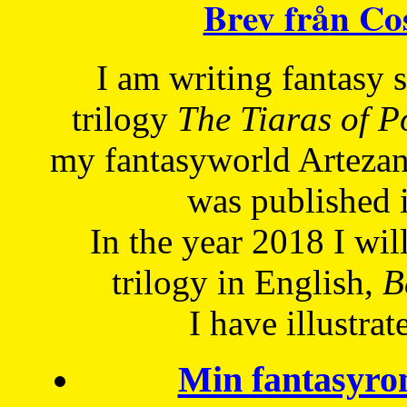
Brev från C
I am writing fantasy
trilogy
The Tiaras of 
my fantasyworld Artezan
was published 
In the year 2018 I will
trilogy in English,
Be
I have
illustrat
Min fantasyro