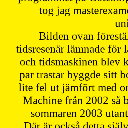
tog jag masterexa
uni
Bilden ovan förestä
tidsresenär lämnade för 
och tidsmaskinen blev k
par trastar byggde sitt b
lite fel ut jämfört med 
Machine från 2002 så be
sommaren 2003 utantil
Där är också detta själ