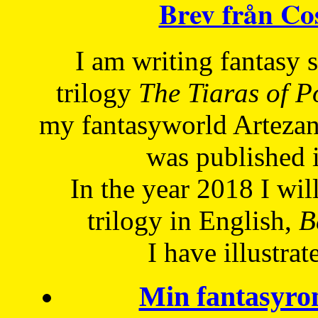
Brev från C
I am writing fantasy
trilogy
The Tiaras of 
my fantasyworld Artezan
was published 
In the year 2018 I will
trilogy in English,
Be
I have
illustrat
Min fantasyro