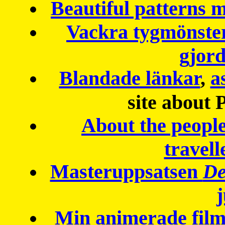
Beautiful patterns
Vackra tygmönster
gjor
Blandade länkar
,
a
site about 
About the peopl
travell
Masteruppsatsen
De
Min animerade fil