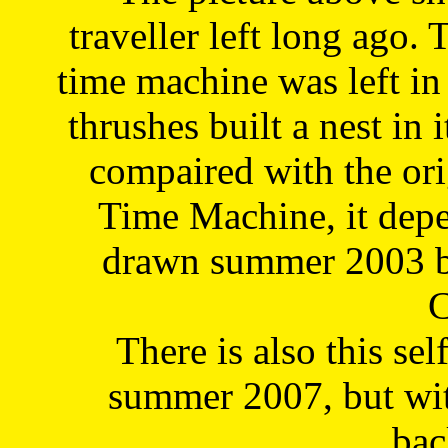
traveller left long ago. 
time machine was left in 
thrushes built a nest in 
compaired with the or
Time Machine, it depe
drawn summer 2003 by
C
There is also this sel
summer 2007, but wit
bac