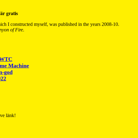
är gratis
ch I constructed myself, was published in the years 2008-10.
yon of Fire.
r WTC
ime Machine
un-god
022
ive länk!