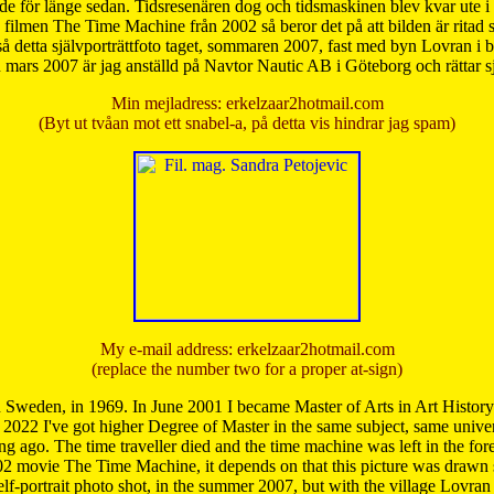
de för länge sedan. Tidsresenären dog och tidsmaskinen blev kvar ute i s
från filmen The Time Machine från 2002 så beror det på att bilden är ritad
å detta självporträttfoto taget, sommaren 2007, fast med byn Lovran i
mars 2007 är jag anställd på Navtor Nautic AB i Göteborg och rättar s
Min mejladress: erkelzaar2hotmail.com
(Byt ut tvåan mot ett snabel-a, på detta vis hindrar jag spam)
My e-mail address: erkelzaar2hotmail.com
(replace the number two for a proper at-sign)
 Sweden, in 1969. In June 2001 I became Master of Arts in Art Histor
 2022 I've got higher Degree of Master in the same subject, same univer
 ago. The time traveller died and the time machine was left in the forest'
02 movie The Time Machine, it depends on that this picture was drawn
self-portrait photo shot, in the summer 2007, but with the village Lovra