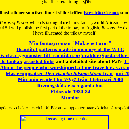
Jag har illustrerat trilogin själv.
illustrationer som även finns i sf-tidskriften
Brev från Cosmos
som 
Tiaras of Power
which is taking place in my fantasyworld Artezania whi
018 I will publish the first part of the trilogy in English,
Beyond the Can
I have
illustrated the trilogy myself.
Min fantasyroman "Maktens tiaror"
Beautiful patterns made in memory of the WTC
Vackra tygmönster till framtida sorgdräkter gjorda efte
de länkar
,
assorted links
and a detailed site about Pal's
T
About the people who worshipped a time traveller as a s
Masteruppsatsen
Den visuella tidsmaskinen
från juni 2
Min animerade film
Why?
från 3 februari 2000
Rivningskåkar och gamla hus
Eldorado 1980-84
Mumlor
pdates - click on each link! För att se uppdateringar - klicka på respekt