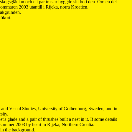
kogsgläntan och ett par trastar byggde sitt bo i den. Om en del
 sommaren 2003 utantill i Rijeka, norra Kroatien.
 bakgrunden.
jökort.
y and Visual Studies, University of Gothenburg, Sweden, and in
sity.
s glade and a pair of thrushes built a nest in it. If some details
 summer 2003 by heart in Rijeka, Northern Croatia
.
n in the background.