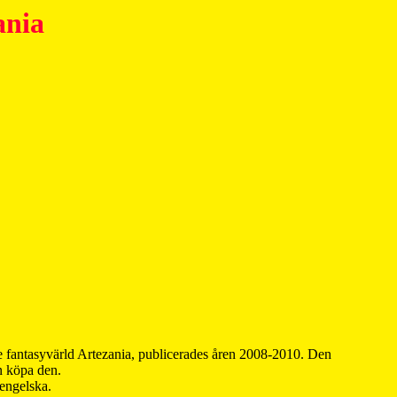
ania
 fantasyvärld Artezania, publicerades åren 2008-2010. Den
an köpa den.
 engelska.