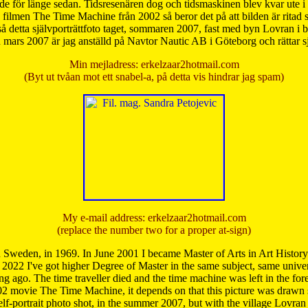
de för länge sedan. Tidsresenären dog och tidsmaskinen blev kvar ute i s
från filmen The Time Machine från 2002 så beror det på att bilden är ritad
å detta självporträttfoto taget, sommaren 2007, fast med byn Lovran i
mars 2007 är jag anställd på Navtor Nautic AB i Göteborg och rättar s
Min mejladress: erkelzaar2hotmail.com
(Byt ut tvåan mot ett snabel-a, på detta vis hindrar jag spam)
My e-mail address: erkelzaar2hotmail.com
(replace the number two for a proper at-sign)
 Sweden, in 1969. In June 2001 I became Master of Arts in Art Histor
 2022 I've got higher Degree of Master in the same subject, same univer
 ago. The time traveller died and the time machine was left in the forest'
02 movie The Time Machine, it depends on that this picture was drawn
self-portrait photo shot, in the summer 2007, but with the village Lovra