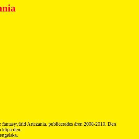
ania
 fantasyvärld Artezania, publicerades åren 2008-2010. Den
an köpa den.
 engelska.