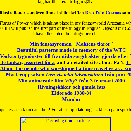
Jag har illustrerat trilogin själv.
illustrationer som även finns i sf-tidskriften
Brev från Cosmos
som 
Tiaras of Power
which is taking place in my fantasyworld Artezania whi
018 I will publish the first part of the trilogy in English,
Beyond the Can
I have
illustrated the trilogy myself.
Min fantasyroman "Maktens tiaror"
Beautiful patterns made in memory of the WTC
Vackra tygmönster till framtida sorgdräkter gjorda efte
de länkar
,
assorted links
and a detailed site about Pal's
T
About the people who worshipped a time traveller as a s
Masteruppsatsen
Den visuella tidsmaskinen
från juni 2
Min animerade film
Why?
från 3 februari 2000
Rivningskåkar och gamla hus
Eldorado 1980-84
Mumlor
pdates - click on each link! För att se uppdateringar - klicka på respekt