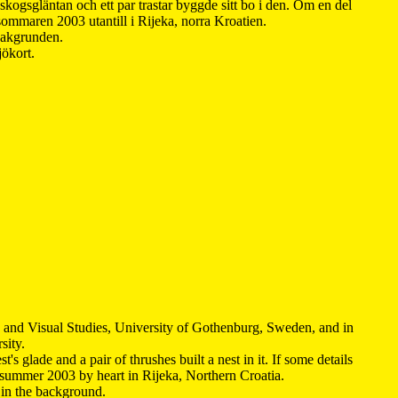
kogsgläntan och ett par trastar byggde sitt bo i den. Om en del
 sommaren 2003 utantill i Rijeka, norra Kroatien.
 bakgrunden.
jökort.
y and Visual Studies, University of Gothenburg, Sweden, and in
sity.
s glade and a pair of thrushes built a nest in it. If some details
 summer 2003 by heart in Rijeka, Northern Croatia
.
n in the background.