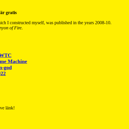
är gratis
ch I constructed myself, was published in the years 2008-10.
yon of Fire.
r WTC
ime Machine
un-god
022
ive länk!