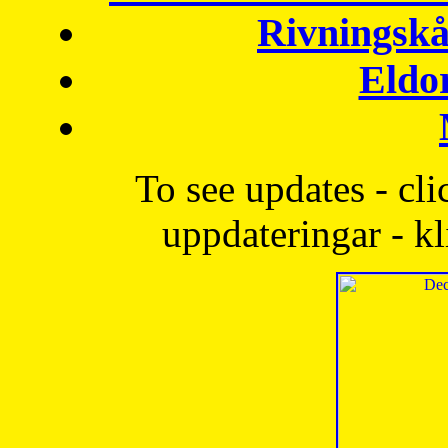
Rivningskå
Eldo
To see updates - cli
uppdateringar - kl