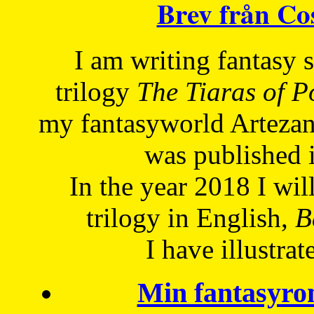
Brev från C
I am writing fantasy
trilogy
The Tiaras of 
my fantasyworld Artezan
was published 
In the year 2018 I will
trilogy in English,
Be
I have
illustrat
Min fantasyro