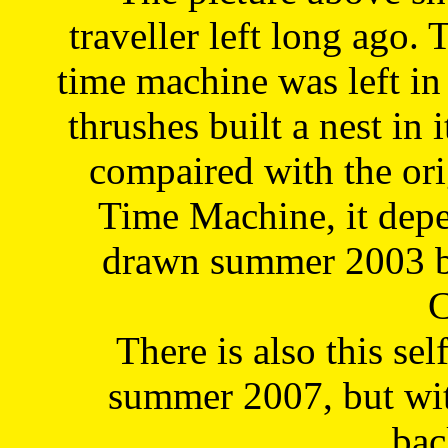
traveller left long ago. 
time machine was left in 
thrushes built a nest in 
compaired with the or
Time Machine, it depe
drawn summer 2003 by
C
There is also this sel
summer 2007, but wit
bac