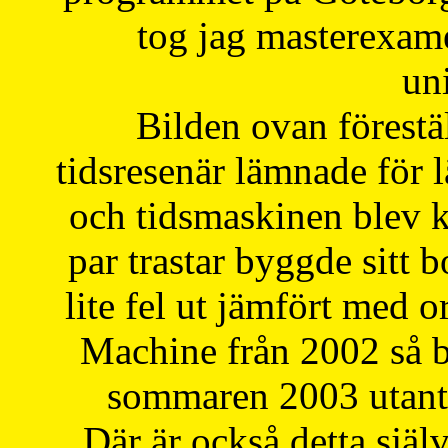
tog jag masterexa
uni
Bilden ovan förestä
tidsresenär lämnade för 
och tidsmaskinen blev k
par trastar byggde sitt b
lite fel ut jämfört med 
Machine från 2002 så be
sommaren 2003 utantil
Där är också detta själ