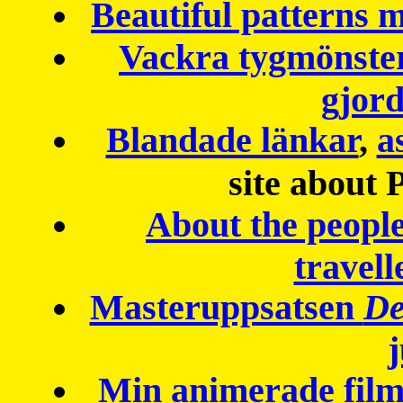
Beautiful patterns
Vackra tygmönster
gjor
Blandade länkar
,
a
site about 
About the peopl
travell
Masteruppsatsen
De
Min animerade fil