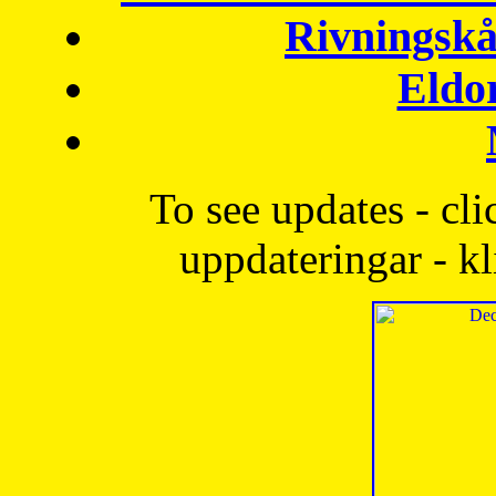
Rivningskå
Eldo
To see updates - cli
uppdateringar - kl