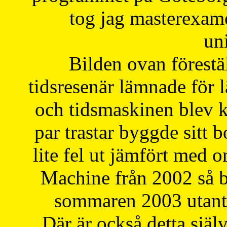
tog jag masterexa
uni
Bilden ovan förestä
tidsresenär lämnade för 
och tidsmaskinen blev k
par trastar byggde sitt b
lite fel ut jämfört med 
Machine från 2002 så be
sommaren 2003 utantil
Där är också detta själ