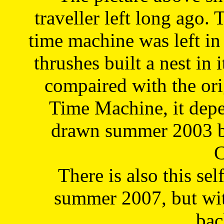
traveller left long ago. 
time machine was left in 
thrushes built a nest in 
compaired with the or
Time Machine, it depe
drawn summer 2003 by
C
There is also this sel
summer 2007, but wit
bac