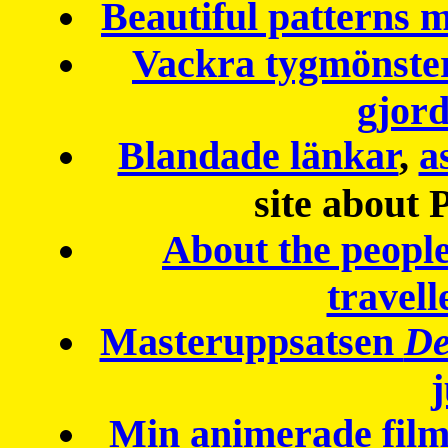
Beautiful patterns
Vackra tygmönster
gjor
Blandade länkar
,
a
site about 
About the peopl
travell
Masteruppsatsen
De
Min animerade fil