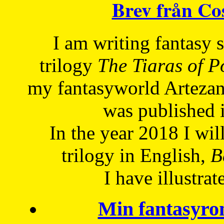
Brev från C
I am writing fantasy
trilogy
The Tiaras of 
my fantasyworld Artezan
was published 
In the year 2018 I will
trilogy in English,
Be
I have
illustrat
Min fantasyro