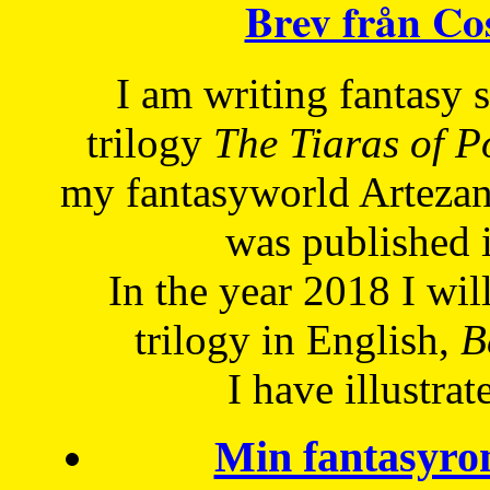
Brev från C
I am writing fantasy
trilogy
The Tiaras of 
my fantasyworld Artezan
was published 
In the year 2018 I will
trilogy in English,
Be
I have
illustrat
Min fantasyro