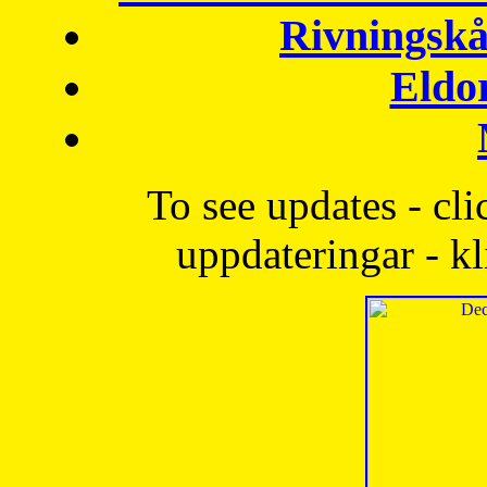
Rivningskå
Eldo
To see updates - cli
uppdateringar - kl