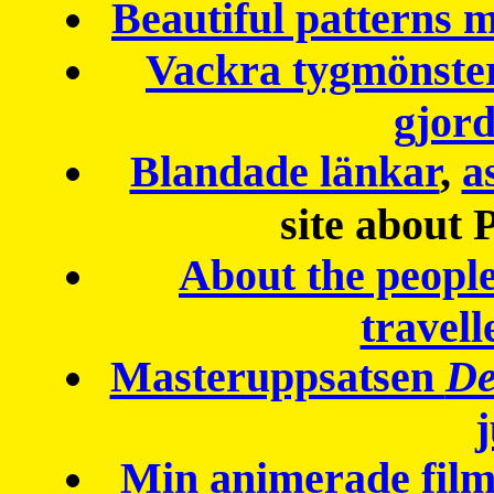
Beautiful patterns
Vackra tygmönster
gjor
Blandade länkar
,
a
site about 
About the peopl
travell
Masteruppsatsen
De
Min animerade fil