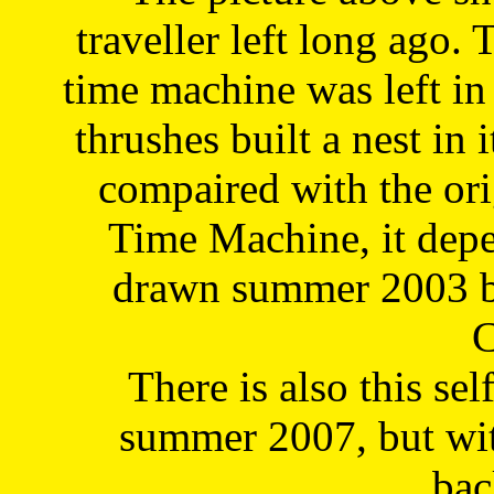
traveller left long ago. 
time machine was left in 
thrushes built a nest in 
compaired with the or
Time Machine, it depe
drawn summer 2003 by
C
There is also this sel
summer 2007, but wit
bac