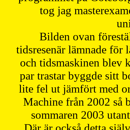
tog jag masterexa
uni
Bilden ovan förestä
tidsresenär lämnade för 
och tidsmaskinen blev k
par trastar byggde sitt b
lite fel ut jämfört med 
Machine från 2002 så be
sommaren 2003 utantil
Där är också detta själ