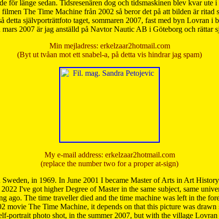
de för länge sedan. Tidsresenären dog och tidsmaskinen blev kvar ute i s
från filmen The Time Machine från 2002 så beror det på att bilden är ritad
å detta självporträttfoto taget, sommaren 2007, fast med byn Lovran i
mars 2007 är jag anställd på Navtor Nautic AB i Göteborg och rättar s
Min mejladress: erkelzaar2hotmail.com
(Byt ut tvåan mot ett snabel-a, på detta vis hindrar jag spam)
My e-mail address: erkelzaar2hotmail.com
(replace the number two for a proper at-sign)
 Sweden, in 1969. In June 2001 I became Master of Arts in Art Histor
 2022 I've got higher Degree of Master in the same subject, same univer
 ago. The time traveller died and the time machine was left in the forest'
02 movie The Time Machine, it depends on that this picture was drawn
self-portrait photo shot, in the summer 2007, but with the village Lovra