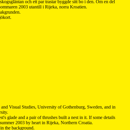
kogsgläntan och ett par trastar byggde sitt bo i den. Om en del
 sommaren 2003 utantill i Rijeka, norra Kroatien.
 bakgrunden.
jökort.
y and Visual Studies, University of Gothenburg, Sweden, and in
sity.
s glade and a pair of thrushes built a nest in it. If some details
 summer 2003 by heart in Rijeka, Northern Croatia
.
n in the background.