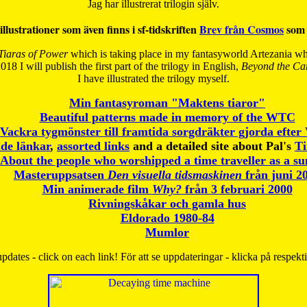
Jag har illustrerat trilogin själv.
illustrationer som även finns i sf-tidskriften
Brev från Cosmos
som 
Tiaras of Power
which is taking place in my fantasyworld Artezania whi
018 I will publish the first part of the trilogy in English,
Beyond the Can
I have
illustrated the trilogy myself.
Min fantasyroman "Maktens tiaror"
Beautiful patterns made in memory of the WTC
Vackra tygmönster till framtida sorgdräkter gjorda efte
de länkar
,
assorted links
and a detailed site about Pal's
T
About the people who worshipped a time traveller as a s
Masteruppsatsen
Den visuella tidsmaskinen
från juni 2
Min animerade film
Why?
från 3 februari 2000
Rivningskåkar och gamla hus
Eldorado 1980-84
Mumlor
pdates - click on each link! För att se uppdateringar - klicka på respekt