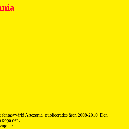
ania
 fantasyvärld Artezania, publicerades åren 2008-2010. Den
an köpa den.
 engelska.