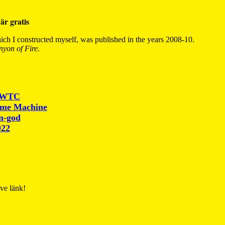
är gratis
ch I constructed myself, was published in the years 2008-10.
yon of Fire.
r WTC
ime Machine
un-god
022
ive länk!