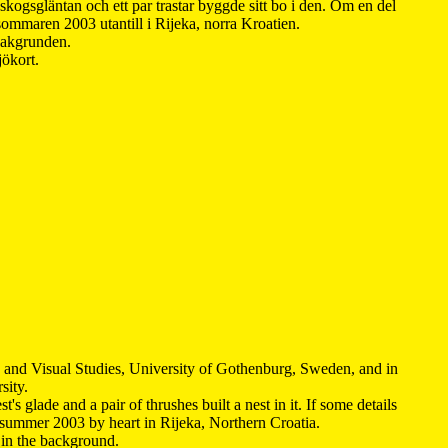
kogsgläntan och ett par trastar byggde sitt bo i den. Om en del
 sommaren 2003 utantill i Rijeka, norra Kroatien.
 bakgrunden.
jökort.
y and Visual Studies, University of Gothenburg, Sweden, and in
sity.
s glade and a pair of thrushes built a nest in it. If some details
 summer 2003 by heart in Rijeka, Northern Croatia
.
n in the background.