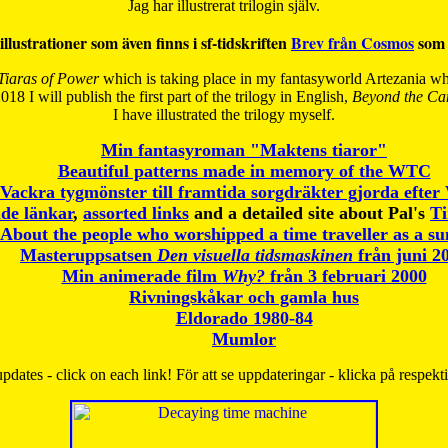
Jag har illustrerat trilogin själv.
illustrationer som även finns i sf-tidskriften
Brev från Cosmos
som 
Tiaras of Power
which is taking place in my fantasyworld Artezania whi
018 I will publish the first part of the trilogy in English,
Beyond the Can
I have
illustrated the trilogy myself.
Min fantasyroman "Maktens tiaror"
Beautiful patterns made in memory of the WTC
Vackra tygmönster till framtida sorgdräkter gjorda efte
de länkar
,
assorted links
and a detailed site about Pal's
T
About the people who worshipped a time traveller as a s
Masteruppsatsen
Den visuella tidsmaskinen
från juni 2
Min animerade film
Why?
från 3 februari 2000
Rivningskåkar och gamla hus
Eldorado 1980-84
Mumlor
pdates - click on each link! För att se uppdateringar - klicka på respekt