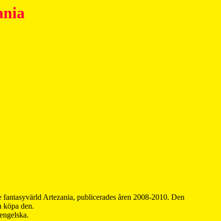
ania
 fantasyvärld Artezania, publicerades åren 2008-2010. Den
an köpa den.
 engelska.