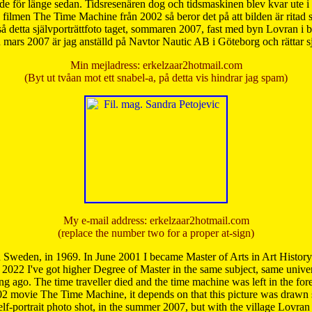
de för länge sedan. Tidsresenären dog och tidsmaskinen blev kvar ute i s
från filmen The Time Machine från 2002 så beror det på att bilden är ritad
å detta självporträttfoto taget, sommaren 2007, fast med byn Lovran i
mars 2007 är jag anställd på Navtor Nautic AB i Göteborg och rättar s
Min mejladress: erkelzaar2hotmail.com
(Byt ut tvåan mot ett snabel-a, på detta vis hindrar jag spam)
My e-mail address: erkelzaar2hotmail.com
(replace the number two for a proper at-sign)
 Sweden, in 1969. In June 2001 I became Master of Arts in Art Histor
 2022 I've got higher Degree of Master in the same subject, same univer
 ago. The time traveller died and the time machine was left in the forest'
02 movie The Time Machine, it depends on that this picture was drawn
self-portrait photo shot, in the summer 2007, but with the village Lovra