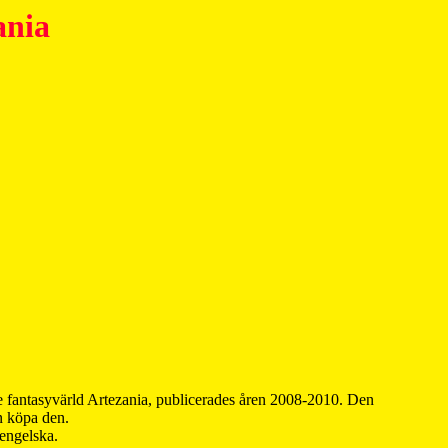
ania
 fantasyvärld Artezania, publicerades åren 2008-2010. Den
an köpa den.
 engelska.