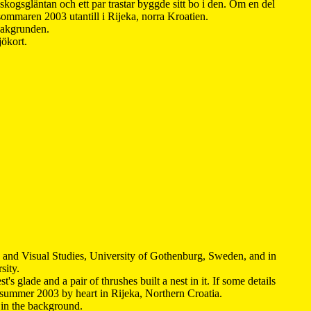
kogsgläntan och ett par trastar byggde sitt bo i den. Om en del
 sommaren 2003 utantill i Rijeka, norra Kroatien.
 bakgrunden.
jökort.
y and Visual Studies, University of Gothenburg, Sweden, and in
sity.
s glade and a pair of thrushes built a nest in it. If some details
 summer 2003 by heart in Rijeka, Northern Croatia
.
n in the background.