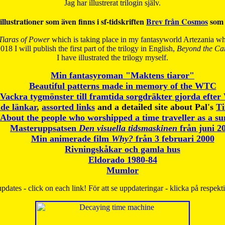
Jag har illustrerat trilogin själv.
illustrationer som även finns i sf-tidskriften
Brev från Cosmos
som 
Tiaras of Power
which is taking place in my fantasyworld Artezania whi
018 I will publish the first part of the trilogy in English,
Beyond the Can
I have
illustrated the trilogy myself.
Min fantasyroman "Maktens tiaror"
Beautiful patterns made in memory of the WTC
Vackra tygmönster till framtida sorgdräkter gjorda efte
de länkar
,
assorted links
and a detailed site about Pal's
T
About the people who worshipped a time traveller as a s
Masteruppsatsen
Den visuella tidsmaskinen
från juni 2
Min animerade film
Why?
från 3 februari 2000
Rivningskåkar och gamla hus
Eldorado 1980-84
Mumlor
pdates - click on each link! För att se uppdateringar - klicka på respekt