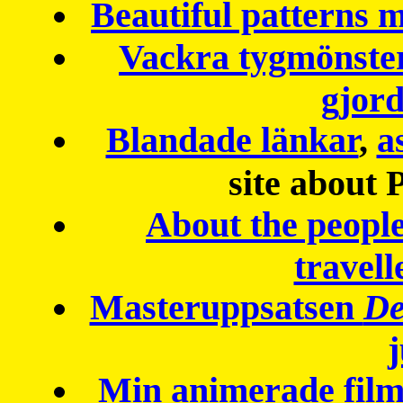
Beautiful patterns
Vackra tygmönster
gjor
Blandade länkar
,
a
site about 
About the peopl
travell
Masteruppsatsen
De
Min animerade fil