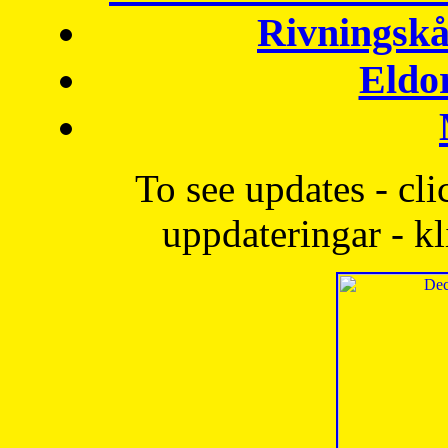
Rivningskå
Eldo
To see updates - cli
uppdateringar - kl