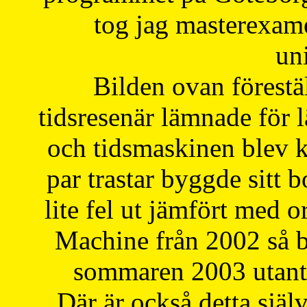
tog jag masterexa
uni
Bilden ovan förestä
tidsresenär lämnade för 
och tidsmaskinen blev k
par trastar byggde sitt b
lite fel ut jämfört med 
Machine från 2002 så be
sommaren 2003 utantil
Där är också detta själ