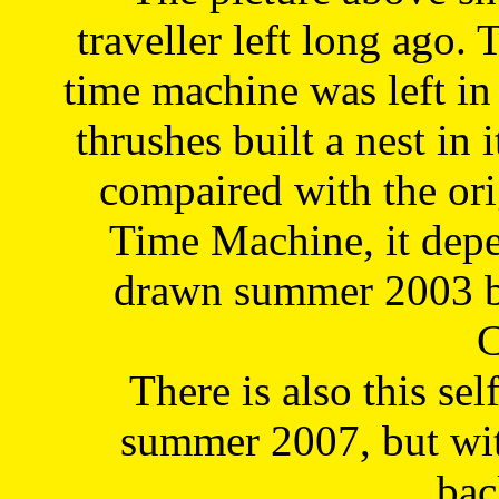
traveller left long ago. 
time machine was left in 
thrushes built a nest in 
compaired with the or
Time Machine, it depe
drawn summer 2003 by
C
There is also this sel
summer 2007, but wit
bac