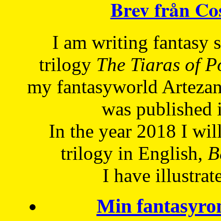
Brev från C
I am writing fantasy
trilogy
The Tiaras of 
my fantasyworld Artezan
was published 
In the year 2018 I will
trilogy in English,
Be
I have
illustrat
Min fantasyro