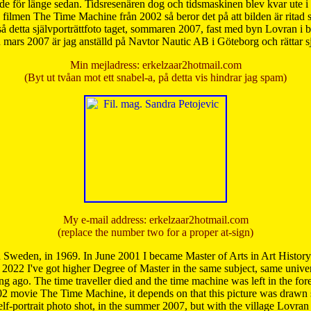
de för länge sedan. Tidsresenären dog och tidsmaskinen blev kvar ute i s
från filmen The Time Machine från 2002 så beror det på att bilden är ritad
å detta självporträttfoto taget, sommaren 2007, fast med byn Lovran i
mars 2007 är jag anställd på Navtor Nautic AB i Göteborg och rättar s
Min mejladress: erkelzaar2hotmail.com
(Byt ut tvåan mot ett snabel-a, på detta vis hindrar jag spam)
My e-mail address: erkelzaar2hotmail.com
(replace the number two for a proper at-sign)
 Sweden, in 1969. In June 2001 I became Master of Arts in Art Histor
 2022 I've got higher Degree of Master in the same subject, same univer
 ago. The time traveller died and the time machine was left in the forest'
02 movie The Time Machine, it depends on that this picture was drawn
self-portrait photo shot, in the summer 2007, but with the village Lovra