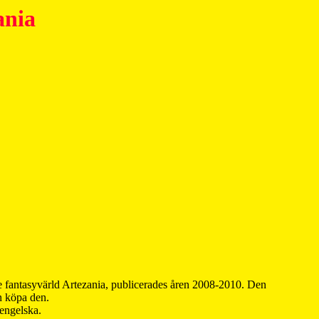
ania
 fantasyvärld Artezania, publicerades åren 2008-2010. Den
an köpa den.
 engelska.