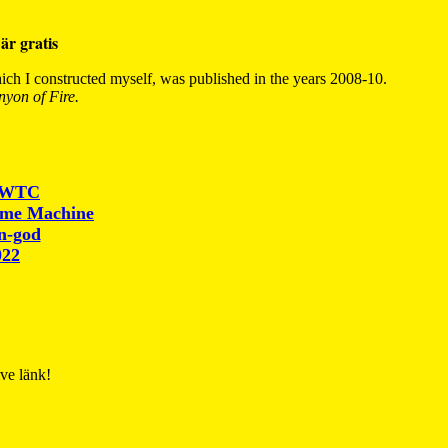
är gratis
ch I constructed myself, was published in the years 2008-10.
yon of Fire.
r WTC
ime Machine
un-god
022
ive länk!