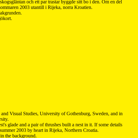
kogsgläntan och ett par trastar byggde sitt bo i den. Om en del
 sommaren 2003 utantill i Rijeka, norra Kroatien.
 bakgrunden.
jökort.
y and Visual Studies, University of Gothenburg, Sweden, and in
sity.
s glade and a pair of thrushes built a nest in it. If some details
 summer 2003 by heart in Rijeka, Northern Croatia
.
n in the background.