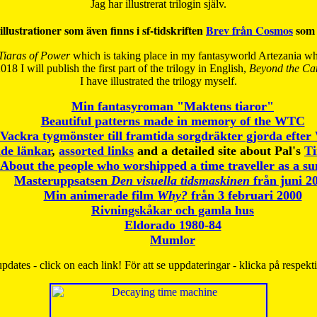
Jag har illustrerat trilogin själv.
illustrationer som även finns i sf-tidskriften
Brev från Cosmos
som 
Tiaras of Power
which is taking place in my fantasyworld Artezania whi
018 I will publish the first part of the trilogy in English,
Beyond the Can
I have
illustrated the trilogy myself.
Min fantasyroman "Maktens tiaror"
Beautiful patterns made in memory of the WTC
Vackra tygmönster till framtida sorgdräkter gjorda efte
de länkar
,
assorted links
and a detailed site about Pal's
T
About the people who worshipped a time traveller as a s
Masteruppsatsen
Den visuella tidsmaskinen
från juni 2
Min animerade film
Why?
från 3 februari 2000
Rivningskåkar och gamla hus
Eldorado 1980-84
Mumlor
pdates - click on each link! För att se uppdateringar - klicka på respekt