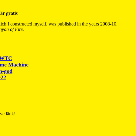
är gratis
ch I constructed myself, was published in the years 2008-10.
yon of Fire.
r WTC
ime Machine
un-god
022
ive länk!