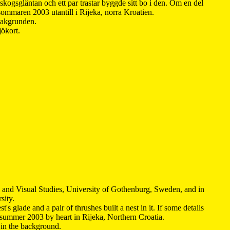
kogsgläntan och ett par trastar byggde sitt bo i den. Om en del
 sommaren 2003 utantill i Rijeka, norra Kroatien.
 bakgrunden.
jökort.
y and Visual Studies, University of Gothenburg, Sweden, and in
sity.
s glade and a pair of thrushes built a nest in it. If some details
 summer 2003 by heart in Rijeka, Northern Croatia
.
n in the background.