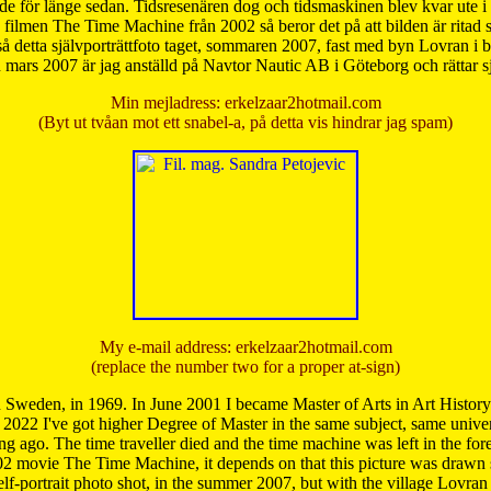
de för länge sedan. Tidsresenären dog och tidsmaskinen blev kvar ute i s
från filmen The Time Machine från 2002 så beror det på att bilden är ritad
å detta självporträttfoto taget, sommaren 2007, fast med byn Lovran i
mars 2007 är jag anställd på Navtor Nautic AB i Göteborg och rättar s
Min mejladress: erkelzaar2hotmail.com
(Byt ut tvåan mot ett snabel-a, på detta vis hindrar jag spam)
My e-mail address: erkelzaar2hotmail.com
(replace the number two for a proper at-sign)
 Sweden, in 1969. In June 2001 I became Master of Arts in Art Histor
 2022 I've got higher Degree of Master in the same subject, same univer
 ago. The time traveller died and the time machine was left in the forest'
02 movie The Time Machine, it depends on that this picture was drawn
self-portrait photo shot, in the summer 2007, but with the village Lovra