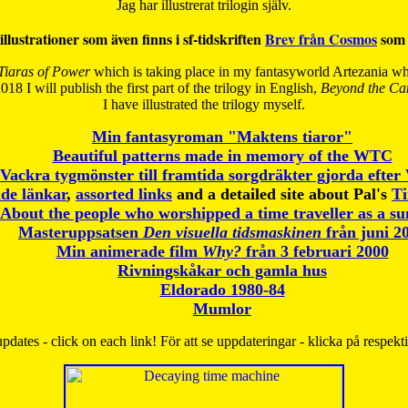
Jag har illustrerat trilogin själv.
illustrationer som även finns i sf-tidskriften
Brev från Cosmos
som 
Tiaras of Power
which is taking place in my fantasyworld Artezania whi
018 I will publish the first part of the trilogy in English,
Beyond the Can
I have
illustrated the trilogy myself.
Min fantasyroman "Maktens tiaror"
Beautiful patterns made in memory of the WTC
Vackra tygmönster till framtida sorgdräkter gjorda efte
de länkar
,
assorted links
and a detailed site about Pal's
T
About the people who worshipped a time traveller as a s
Masteruppsatsen
Den visuella tidsmaskinen
från juni 2
Min animerade film
Why?
från 3 februari 2000
Rivningskåkar och gamla hus
Eldorado 1980-84
Mumlor
pdates - click on each link! För att se uppdateringar - klicka på respekt