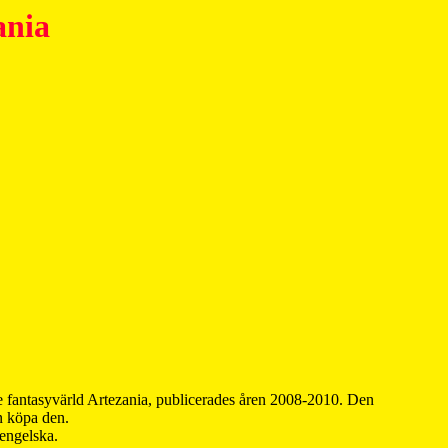
ania
 fantasyvärld Artezania, publicerades åren 2008-2010. Den
an köpa den.
 engelska.