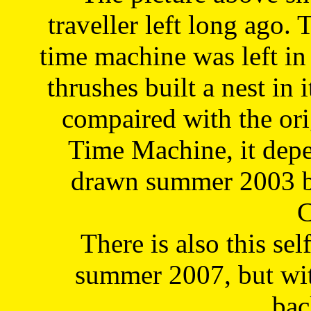
traveller left long ago. 
time machine was left in 
thrushes built a nest in 
compaired with the or
Time Machine, it depe
drawn summer 2003 by
C
There is also this sel
summer 2007, but wit
bac