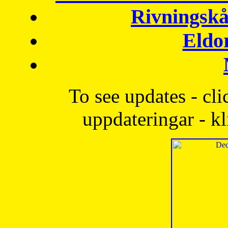
Rivningskå
Eldo
To see updates - cli
uppdateringar - kl