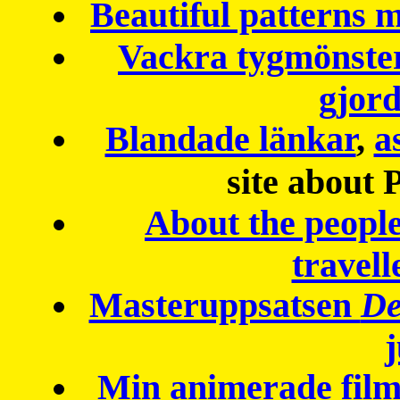
Beautiful patterns
Vackra tygmönster
gjor
Blandade länkar
,
a
site about 
About the peopl
travell
Masteruppsatsen
De
Min animerade fil