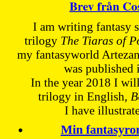
Brev från C
I am writing fantasy
trilogy
The Tiaras of 
my fantasyworld Artezan
was published 
In the year 2018 I will
trilogy in English,
Be
I have
illustrat
Min fantasyro