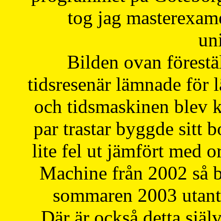
tog jag masterexa
uni
Bilden ovan förestä
tidsresenär lämnade för 
och tidsmaskinen blev k
par trastar byggde sitt b
lite fel ut jämfört med 
Machine från 2002 så be
sommaren 2003 utantil
Där är också detta själ