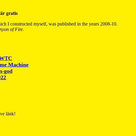
är gratis
ch I constructed myself, was published in the years 2008-10.
yon of Fire.
r WTC
ime Machine
un-god
022
ive länk!