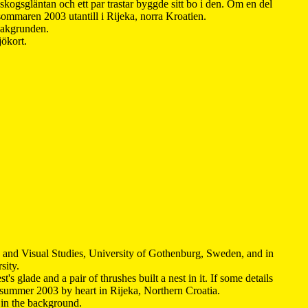
kogsgläntan och ett par trastar byggde sitt bo i den. Om en del
 sommaren 2003 utantill i Rijeka, norra Kroatien.
 bakgrunden.
jökort.
y and Visual Studies, University of Gothenburg, Sweden, and in
sity.
s glade and a pair of thrushes built a nest in it. If some details
 summer 2003 by heart in Rijeka, Northern Croatia
.
n in the background.