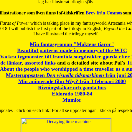
Jag har illustrerat trilogin själv.
illustrationer som även finns i sf-tidskriften
Brev från Cosmos
som 
Tiaras of Power
which is taking place in my fantasyworld Artezania whi
018 I will publish the first part of the trilogy in English,
Beyond the Can
I have
illustrated the trilogy myself.
Min fantasyroman "Maktens tiaror"
Beautiful patterns made in memory of the WTC
Vackra tygmönster till framtida sorgdräkter gjorda efte
de länkar
,
assorted links
and a detailed site about Pal's
T
About the people who worshipped a time traveller as a s
Masteruppsatsen
Den visuella tidsmaskinen
från juni 2
Min animerade film
Why?
från 3 februari 2000
Rivningskåkar och gamla hus
Eldorado 1980-84
Mumlor
pdates - click on each link! För att se uppdateringar - klicka på respekt