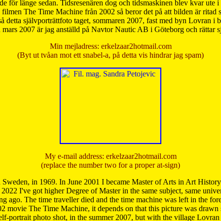
de för länge sedan. Tidsresenären dog och tidsmaskinen blev kvar ute i s
från filmen The Time Machine från 2002 så beror det på att bilden är ritad
å detta självporträttfoto taget, sommaren 2007, fast med byn Lovran i
mars 2007 är jag anställd på Navtor Nautic AB i Göteborg och rättar s
Min mejladress: erkelzaar2hotmail.com
(Byt ut tvåan mot ett snabel-a, på detta vis hindrar jag spam)
My e-mail address: erkelzaar2hotmail.com
(replace the number two for a proper at-sign)
 Sweden, in 1969. In June 2001 I became Master of Arts in Art Histor
 2022 I've got higher Degree of Master in the same subject, same univer
 ago. The time traveller died and the time machine was left in the forest'
02 movie The Time Machine, it depends on that this picture was drawn
self-portrait photo shot, in the summer 2007, but with the village Lovra