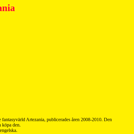
ania
 fantasyvärld Artezania, publicerades åren 2008-2010. Den
an köpa den.
 engelska.