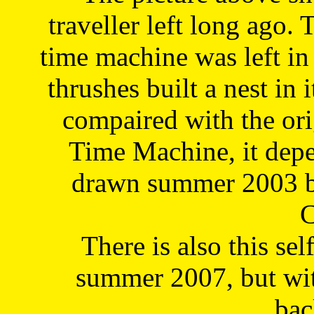
traveller left long ago. 
time machine was left in 
thrushes built a nest in 
compaired with the or
Time Machine, it depe
drawn summer 2003 by
C
There is also this sel
summer 2007, but wit
bac