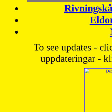
Rivningskå
Eldo
To see updates - cli
uppdateringar - kl