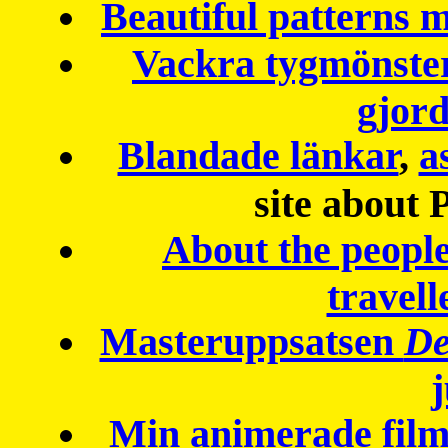
Beautiful patterns
Vackra tygmönster
gjor
Blandade länkar
,
a
site about 
About the peopl
travell
Masteruppsatsen
De
Min animerade fil