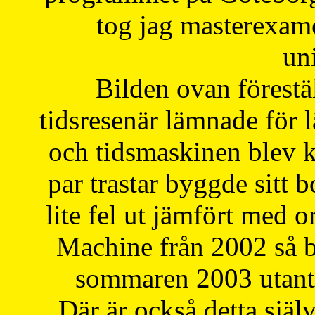
tog jag masterexa
uni
Bilden ovan förestä
tidsresenär lämnade för 
och tidsmaskinen blev k
par trastar byggde sitt b
lite fel ut jämfört med 
Machine från 2002 så be
sommaren 2003 utantil
Där är också detta själ