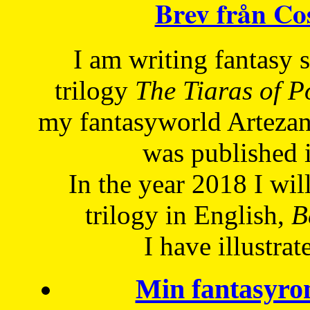
Brev från C
I am writing fantasy
trilogy
The Tiaras of 
my fantasyworld Artezan
was published 
In the year 2018 I will
trilogy in English,
Be
I have
illustrat
Min fantasyro