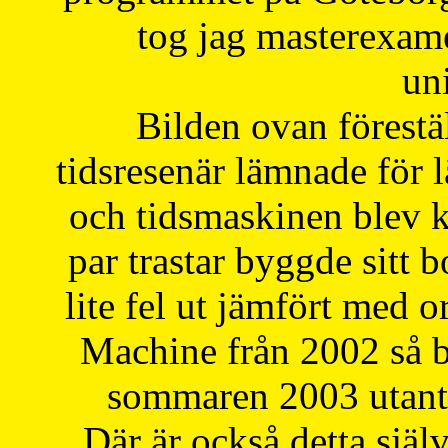
tog jag masterexa
uni
Bilden ovan förestä
tidsresenär lämnade för 
och tidsmaskinen blev k
par trastar byggde sitt b
lite fel ut jämfört med 
Machine från 2002 så be
sommaren 2003 utantil
Där är också detta själ