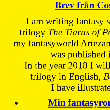
Brev från C
I am writing fantasy
trilogy
The Tiaras of 
my fantasyworld Artezan
was published 
In the year 2018 I will
trilogy in English,
Be
I have
illustrat
Min fantasyro