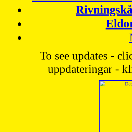
Rivningskå
Eldo
To see updates - cli
uppdateringar - kl