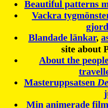
Beautiful patterns
Vackra tygmönster
gjor
Blandade länkar
,
a
site about 
About the peopl
travell
Masteruppsatsen
De
Min animerade fil