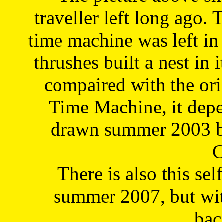
traveller left long ago. 
time machine was left in 
thrushes built a nest in 
compaired with the or
Time Machine, it depe
drawn summer 2003 by
C
There is also this sel
summer 2007, but wit
bac