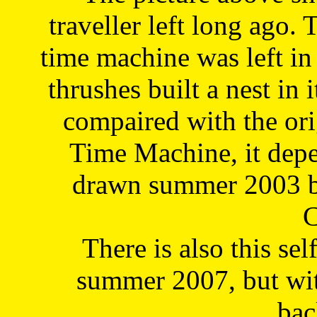
traveller left long ago. 
time machine was left in 
thrushes built a nest in 
compaired with the or
Time Machine, it depe
drawn summer 2003 by
C
There is also this sel
summer 2007, but wit
bac