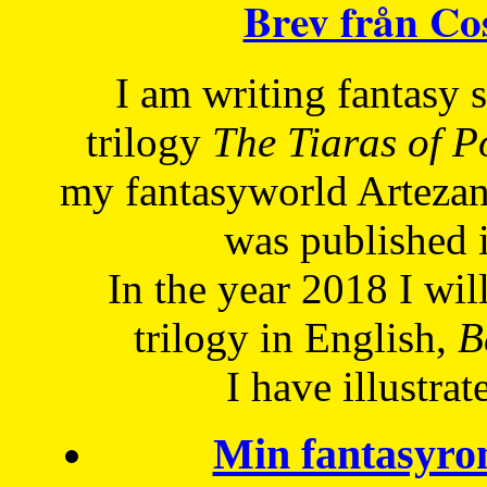
Brev från C
I am writing fantasy
trilogy
The Tiaras of 
my fantasyworld Artezan
was published 
In the year 2018 I will
trilogy in English,
Be
I have
illustrat
Min fantasyro