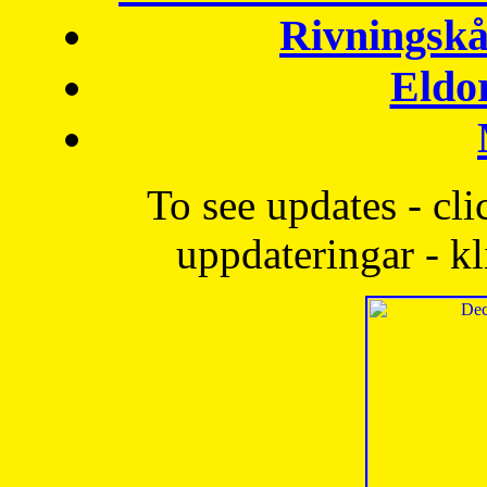
Rivningskå
Eldo
To see updates - cli
uppdateringar - kl