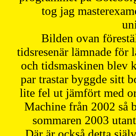
tog jag masterexa
uni
Bilden ovan förestä
tidsresenär lämnade för 
och tidsmaskinen blev k
par trastar byggde sitt b
lite fel ut jämfört med 
Machine från 2002 så be
sommaren 2003 utantil
Där är också detta själ