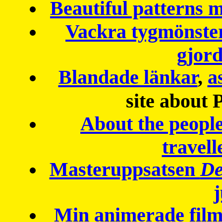
Beautiful patterns
Vackra tygmönster
gjor
Blandade länkar
,
a
site about 
About the peopl
travell
Masteruppsatsen
De
Min animerade fil