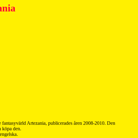
ania
 fantasyvärld Artezania, publicerades åren 2008-2010. Den
an köpa den.
 engelska.