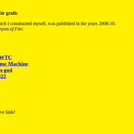
är gratis
ch I constructed myself, was published in the years 2008-10.
yon of Fire.
r WTC
ime Machine
un-god
022
ive länk!