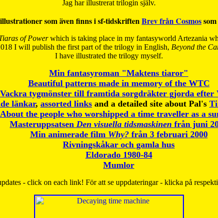
Jag har illustrerat trilogin själv.
illustrationer som även finns i sf-tidskriften
Brev från Cosmos
som 
Tiaras of Power
which is taking place in my fantasyworld Artezania whi
018 I will publish the first part of the trilogy in English,
Beyond the Can
I have
illustrated the trilogy myself.
Min fantasyroman "Maktens tiaror"
Beautiful patterns made in memory of the WTC
Vackra tygmönster till framtida sorgdräkter gjorda efte
de länkar
,
assorted links
and a detailed site about Pal's
T
About the people who worshipped a time traveller as a s
Masteruppsatsen
Den visuella tidsmaskinen
från juni 2
Min animerade film
Why?
från 3 februari 2000
Rivningskåkar och gamla hus
Eldorado 1980-84
Mumlor
pdates - click on each link! För att se uppdateringar - klicka på respekt