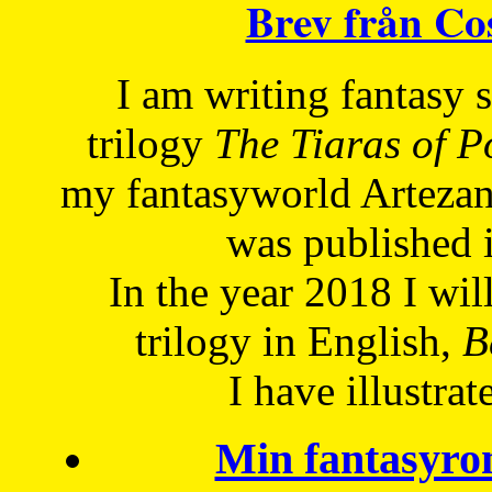
Brev från C
I am writing fantasy
trilogy
The Tiaras of 
my fantasyworld Artezan
was published 
In the year 2018 I will
trilogy in English,
Be
I have
illustrat
Min fantasyro