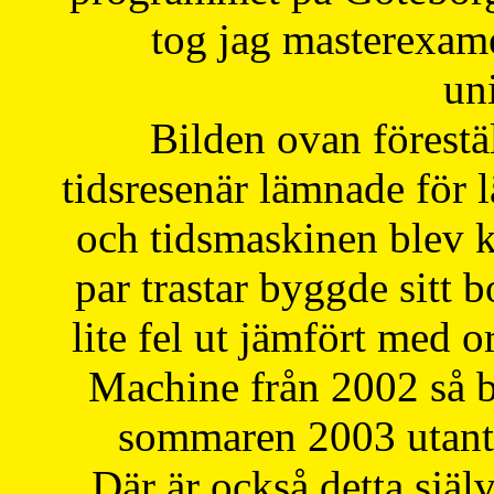
tog jag masterexa
uni
Bilden ovan förestä
tidsresenär lämnade för 
och tidsmaskinen blev k
par trastar byggde sitt b
lite fel ut jämfört med 
Machine från 2002 så be
sommaren 2003 utantil
Där är också detta själ