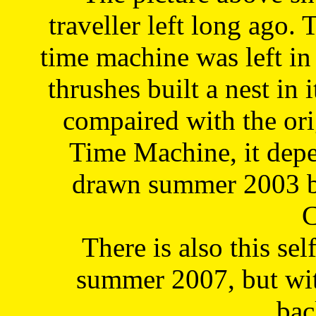
traveller left long ago. 
time machine was left in 
thrushes built a nest in 
compaired with the or
Time Machine, it depe
drawn summer 2003 by
C
There is also this sel
summer 2007, but wit
bac