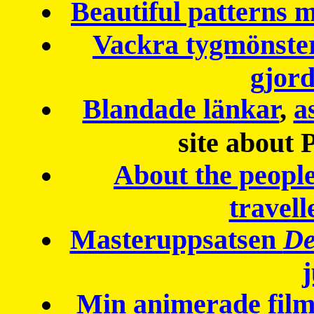
Beautiful patterns
Vackra tygmönster
gjor
Blandade länkar
,
a
site about 
About the peopl
travell
Masteruppsatsen
De
Min animerade fil