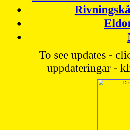
Rivningskå
Eldo
To see updates - cli
uppdateringar - kl