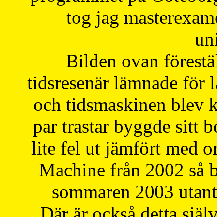
tog jag masterexa
uni
Bilden ovan förestä
tidsresenär lämnade för 
och tidsmaskinen blev k
par trastar byggde sitt b
lite fel ut jämfört med 
Machine från 2002 så be
sommaren 2003 utantil
Där är också detta själ