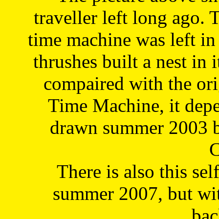
traveller left long ago. 
time machine was left in 
thrushes built a nest in 
compaired with the or
Time Machine, it depe
drawn summer 2003 by
C
There is also this sel
summer 2007, but wit
bac