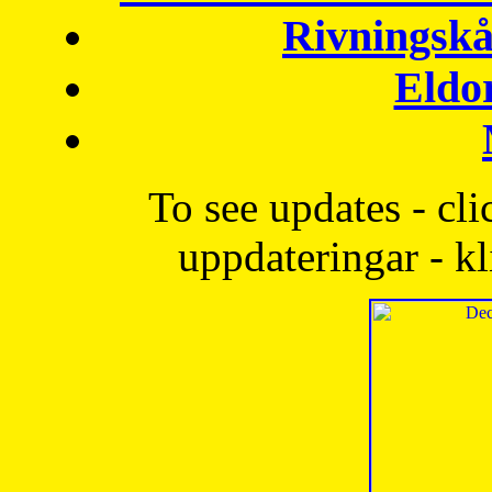
Rivningskå
Eldo
To see updates - cli
uppdateringar - kl