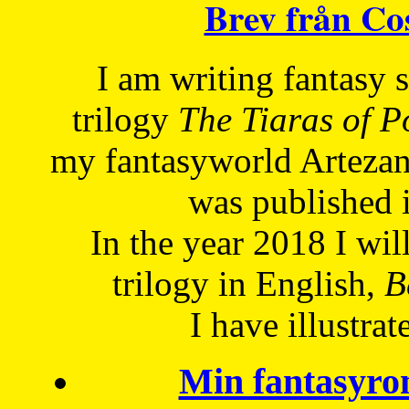
Brev från C
I am writing fantasy
trilogy
The Tiaras of 
my fantasyworld Artezan
was published 
In the year 2018 I will
trilogy in English,
Be
I have
illustrat
Min fantasyro