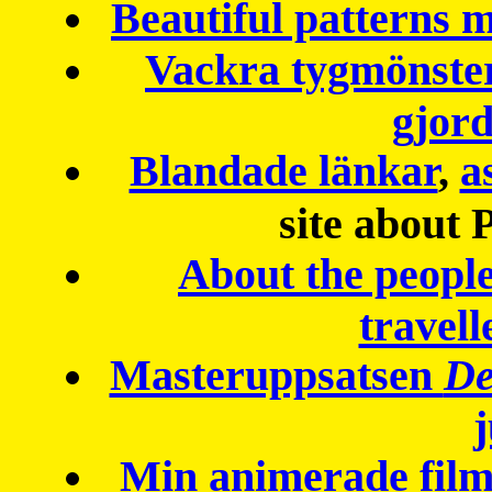
Beautiful patterns
Vackra tygmönster
gjor
Blandade länkar
,
a
site about 
About the peopl
travell
Masteruppsatsen
De
Min animerade fil