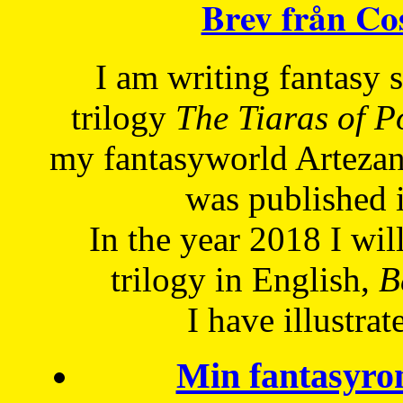
Brev från C
I am writing fantasy
trilogy
The Tiaras of 
my fantasyworld Artezan
was published 
In the year 2018 I will
trilogy in English,
Be
I have
illustrat
Min fantasyro