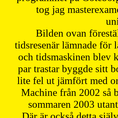
tog jag masterexa
uni
Bilden ovan förestä
tidsresenär lämnade för 
och tidsmaskinen blev k
par trastar byggde sitt b
lite fel ut jämfört med 
Machine från 2002 så be
sommaren 2003 utantil
Där är också detta själ