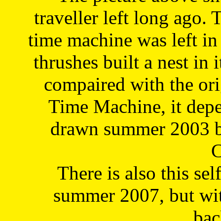
traveller left long ago. 
time machine was left in 
thrushes built a nest in 
compaired with the or
Time Machine, it depe
drawn summer 2003 by
C
There is also this sel
summer 2007, but wit
bac