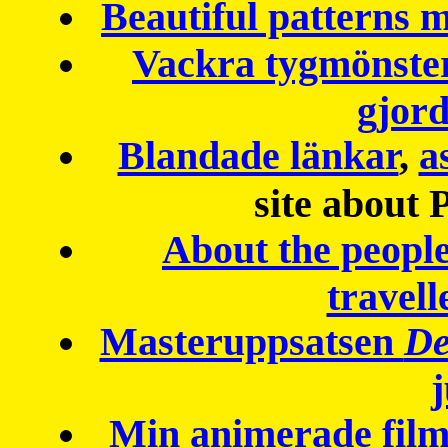
Beautiful patterns
Vackra tygmönster
gjor
Blandade länkar
,
a
site about 
About the peopl
travell
Masteruppsatsen
De
Min animerade fil