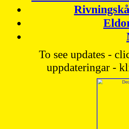
Rivningskå
Eldo
To see updates - cli
uppdateringar - kl