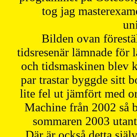
tog jag masterexa
uni
Bilden ovan förestä
tidsresenär lämnade för 
och tidsmaskinen blev k
par trastar byggde sitt b
lite fel ut jämfört med 
Machine från 2002 så be
sommaren 2003 utantil
Där är också detta själ