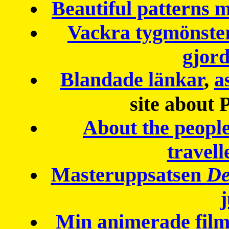
Beautiful patterns
Vackra tygmönster
gjor
Blandade länkar
,
a
site about 
About the peopl
travell
Masteruppsatsen
De
Min animerade fil