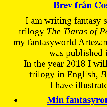
Brev från C
I am writing fantasy
trilogy
The Tiaras of 
my fantasyworld Artezan
was published 
In the year 2018 I will
trilogy in English,
Be
I have
illustrat
Min fantasyro