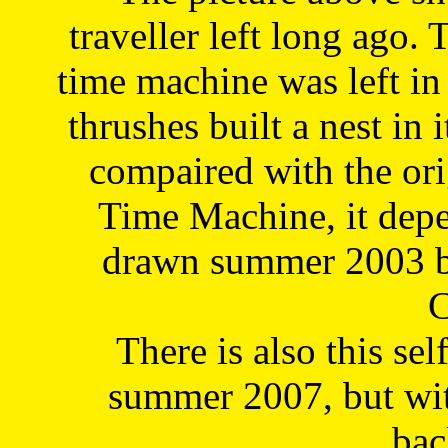
traveller left long ago. 
time machine was left in 
thrushes built a nest in 
compaired with the or
Time Machine, it depe
drawn summer 2003 by
C
There is also this sel
summer 2007, but wit
bac