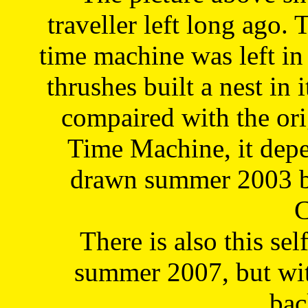
traveller left long ago. 
time machine was left in 
thrushes built a nest in 
compaired with the or
Time Machine, it depe
drawn summer 2003 by
C
There is also this sel
summer 2007, but wit
bac