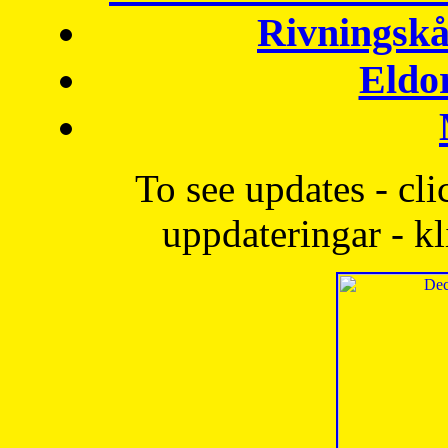
Rivningskå
Eldo
To see updates - cli
uppdateringar - kl