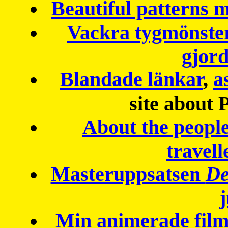
Beautiful patterns
Vackra tygmönster
gjor
Blandade länkar
,
a
site about 
About the peopl
travell
Masteruppsatsen
De
Min animerade fil