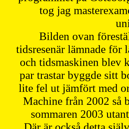
tog jag masterexa
uni
Bilden ovan förestä
tidsresenär lämnade för 
och tidsmaskinen blev k
par trastar byggde sitt b
lite fel ut jämfört med 
Machine från 2002 så be
sommaren 2003 utantil
Där är också detta själ