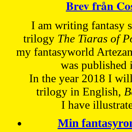
Brev från C
I am writing fantasy
trilogy
The Tiaras of 
my fantasyworld Artezan
was published 
In the year 2018 I will
trilogy in English,
Be
I have
illustrat
Min fantasyro