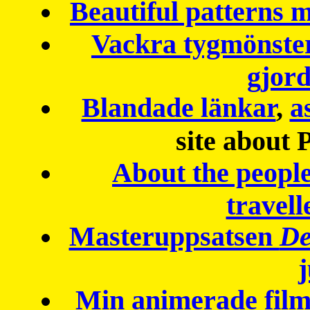
Beautiful patterns
Vackra tygmönster
gjor
Blandade länkar
,
a
site about 
About the peopl
travell
Masteruppsatsen
De
Min animerade fil