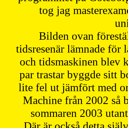
tog jag masterexa
uni
Bilden ovan förestä
tidsresenär lämnade för 
och tidsmaskinen blev k
par trastar byggde sitt b
lite fel ut jämfört med 
Machine från 2002 så be
sommaren 2003 utantil
Där är också detta själ