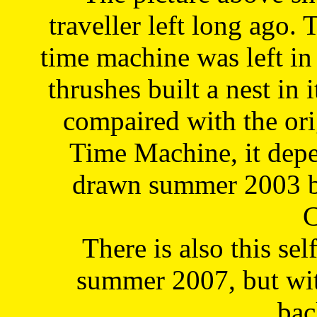
traveller left long ago. 
time machine was left in 
thrushes built a nest in 
compaired with the or
Time Machine, it depe
drawn summer 2003 by
C
There is also this sel
summer 2007, but wit
bac