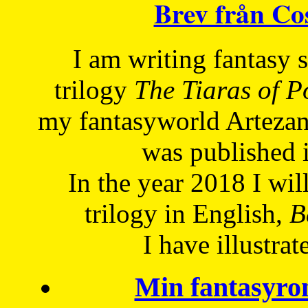
Brev från C
I am writing fantasy
trilogy
The Tiaras of 
my fantasyworld Artezan
was published 
In the year 2018 I will
trilogy in English,
Be
I have
illustrat
Min fantasyro