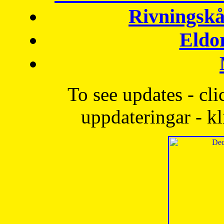
Rivningskå
Eldo
To see updates - cli
uppdateringar - kl