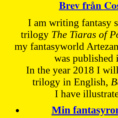
Brev från C
I am writing fantasy
trilogy
The Tiaras of 
my fantasyworld Artezan
was published 
In the year 2018 I will
trilogy in English,
Be
I have
illustrat
Min fantasyro