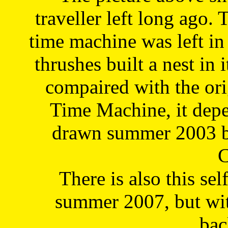
traveller left long ago. 
time machine was left in 
thrushes built a nest in 
compaired with the or
Time Machine, it depe
drawn summer 2003 by
C
There is also this sel
summer 2007, but wit
bac