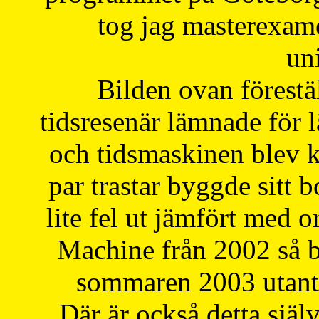
tog jag masterexa
uni
Bilden ovan förestä
tidsresenär lämnade för 
och tidsmaskinen blev k
par trastar byggde sitt b
lite fel ut jämfört med 
Machine från 2002 så be
sommaren 2003 utantil
Där är också detta själ