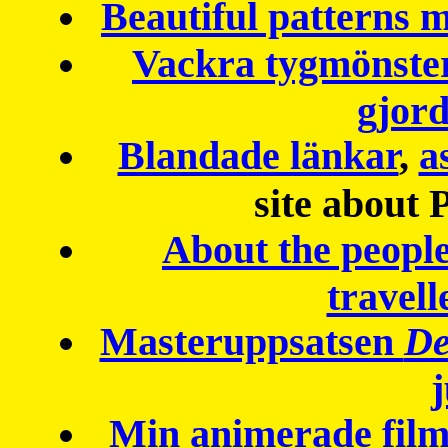
Beautiful patterns
Vackra tygmönster
gjor
Blandade länkar
,
a
site about 
About the peopl
travell
Masteruppsatsen
De
Min animerade fil