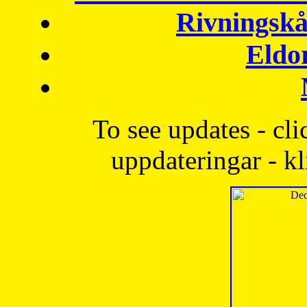
Rivningskå
Eldo
To see updates - cli
uppdateringar - kl