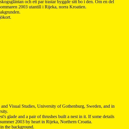
kogsgläntan och ett par trastar byggde sitt bo i den. Om en del
 sommaren 2003 utantill i Rijeka, norra Kroatien.
 bakgrunden.
jökort.
y and Visual Studies, University of Gothenburg, Sweden, and in
sity.
s glade and a pair of thrushes built a nest in it. If some details
 summer 2003 by heart in Rijeka, Northern Croatia
.
n in the background.