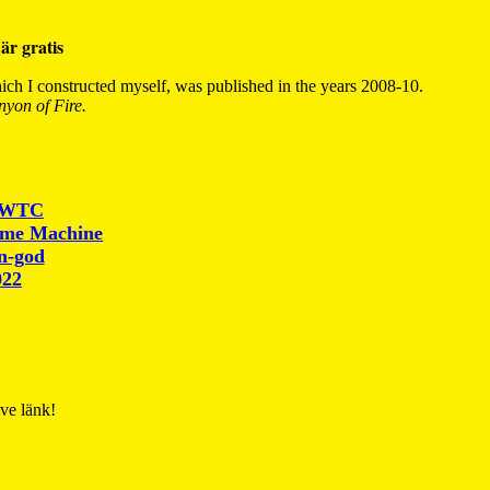
är gratis
ch I constructed myself, was published in the years 2008-10.
yon of Fire.
r WTC
ime Machine
un-god
022
ive länk!