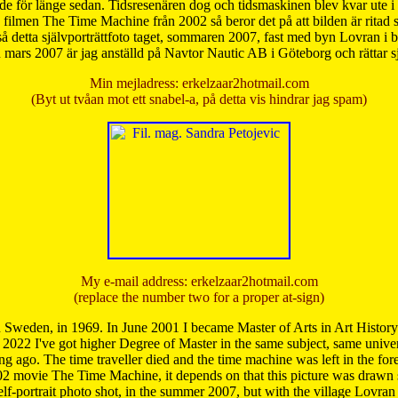
de för länge sedan. Tidsresenären dog och tidsmaskinen blev kvar ute i s
från filmen The Time Machine från 2002 så beror det på att bilden är ritad
å detta självporträttfoto taget, sommaren 2007, fast med byn Lovran i
mars 2007 är jag anställd på Navtor Nautic AB i Göteborg och rättar s
Min mejladress: erkelzaar2hotmail.com
(Byt ut tvåan mot ett snabel-a, på detta vis hindrar jag spam)
My e-mail address: erkelzaar2hotmail.com
(replace the number two for a proper at-sign)
 Sweden, in 1969. In June 2001 I became Master of Arts in Art Histor
 2022 I've got higher Degree of Master in the same subject, same univer
 ago. The time traveller died and the time machine was left in the forest'
02 movie The Time Machine, it depends on that this picture was drawn
self-portrait photo shot, in the summer 2007, but with the village Lovra