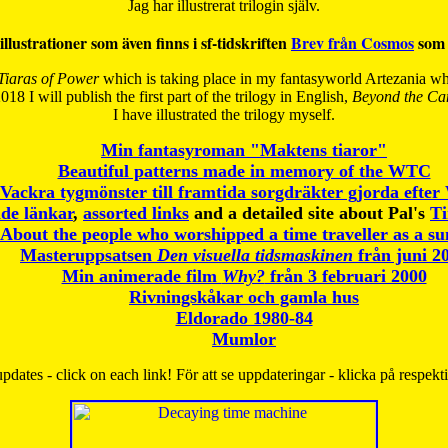
Jag har illustrerat trilogin själv.
illustrationer som även finns i sf-tidskriften
Brev från Cosmos
som 
Tiaras of Power
which is taking place in my fantasyworld Artezania whi
018 I will publish the first part of the trilogy in English,
Beyond the Can
I have
illustrated the trilogy myself.
Min fantasyroman "Maktens tiaror"
Beautiful patterns made in memory of the WTC
Vackra tygmönster till framtida sorgdräkter gjorda efte
de länkar
,
assorted links
and a detailed site about Pal's
T
About the people who worshipped a time traveller as a s
Masteruppsatsen
Den visuella tidsmaskinen
från juni 2
Min animerade film
Why?
från 3 februari 2000
Rivningskåkar och gamla hus
Eldorado 1980-84
Mumlor
pdates - click on each link! För att se uppdateringar - klicka på respekt