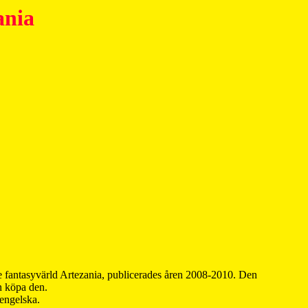
ania
 fantasyvärld Artezania, publicerades åren 2008-2010. Den
an köpa den.
 engelska.