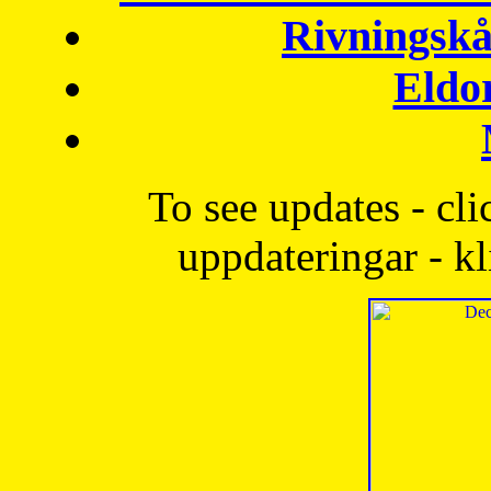
Rivningskå
Eldo
To see updates - cli
uppdateringar - kl