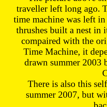
traveller left long ago. 
time machine was left in 
thrushes built a nest in 
compaired with the or
Time Machine, it depe
drawn summer 2003 by
C
There is also this sel
summer 2007, but wit
bac