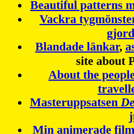
Beautiful patterns
Vackra tygmönster
gjor
Blandade länkar
,
a
site about 
About the peopl
travell
Masteruppsatsen
De
Min animerade fil