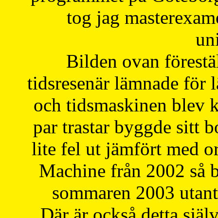
tog jag masterexa
uni
Bilden ovan förestä
tidsresenär lämnade för 
och tidsmaskinen blev k
par trastar byggde sitt b
lite fel ut jämfört med 
Machine från 2002 så be
sommaren 2003 utantil
Där är också detta själ