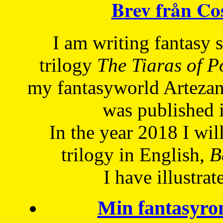
Brev från C
I am writing fantasy
trilogy
The Tiaras of 
my fantasyworld Artezan
was published 
In the year 2018 I will
trilogy in English,
Be
I have
illustrat
Min fantasyro