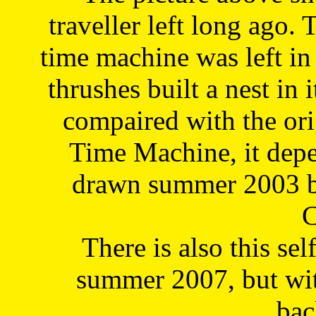
traveller left long ago. 
time machine was left in 
thrushes built a nest in 
compaired with the or
Time Machine, it depe
drawn summer 2003 by
C
There is also this sel
summer 2007, but wit
bac