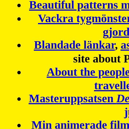
Beautiful patterns
Vackra tygmönster
gjor
Blandade länkar
,
a
site about 
About the peopl
travell
Masteruppsatsen
De
Min animerade fil