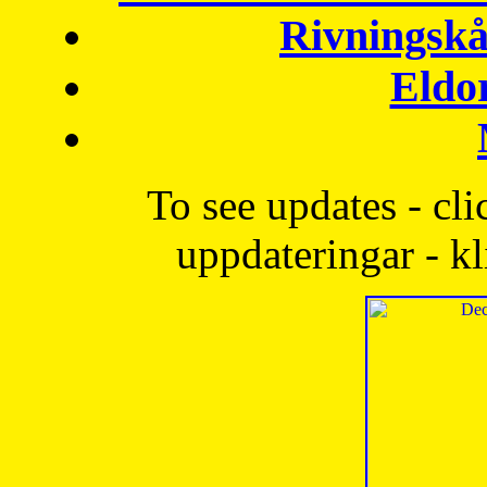
Rivningskå
Eldo
To see updates - cli
uppdateringar - kl