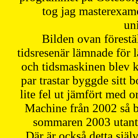
tog jag masterexa
uni
Bilden ovan förestä
tidsresenär lämnade för 
och tidsmaskinen blev k
par trastar byggde sitt b
lite fel ut jämfört med 
Machine från 2002 så be
sommaren 2003 utantil
Där är också detta själ