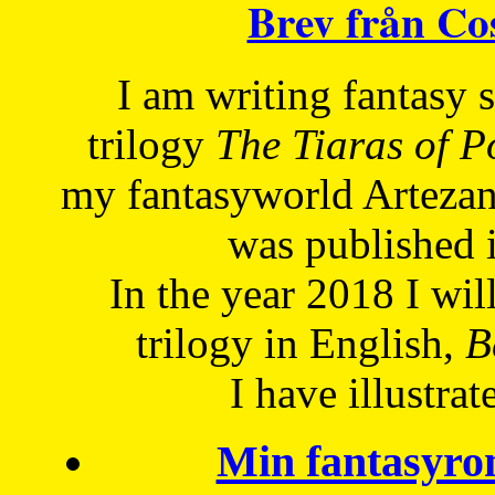
Brev från C
I am writing fantasy
trilogy
The Tiaras of 
my fantasyworld Artezan
was published 
In the year 2018 I will
trilogy in English,
Be
I have
illustrat
Min fantasyro