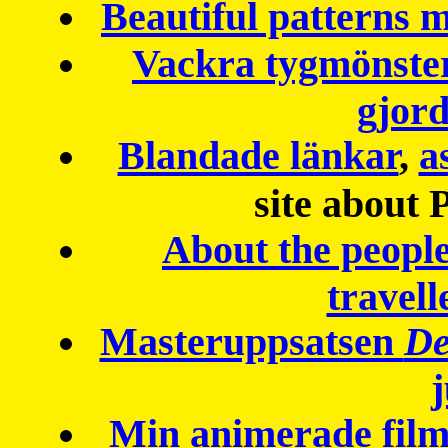
Beautiful patterns
Vackra tygmönster
gjor
Blandade länkar
,
a
site about 
About the peopl
travell
Masteruppsatsen
De
Min animerade fil