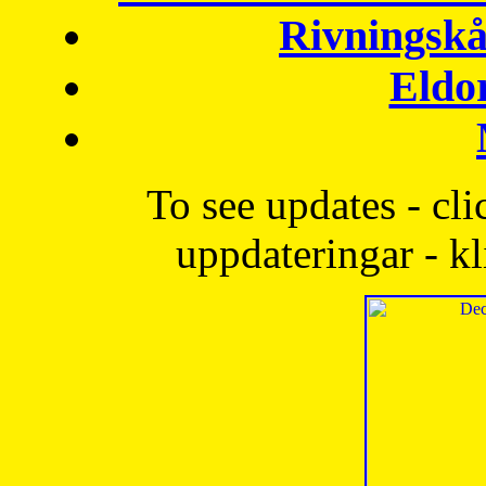
Rivningskå
Eldo
To see updates - cli
uppdateringar - kl