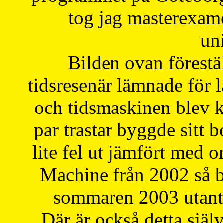
tog jag masterexa
uni
Bilden ovan förestä
tidsresenär lämnade för 
och tidsmaskinen blev k
par trastar byggde sitt b
lite fel ut jämfört med 
Machine från 2002 så be
sommaren 2003 utantil
Där är också detta själ