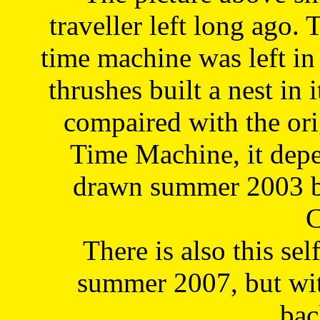
traveller left long ago. 
time machine was left in 
thrushes built a nest in 
compaired with the or
Time Machine, it depe
drawn summer 2003 by
C
There is also this sel
summer 2007, but wit
bac