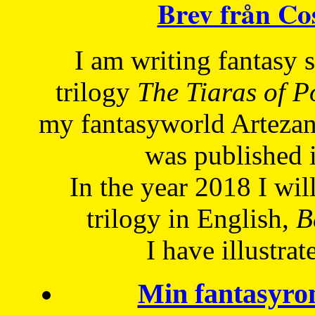
Brev från C
I am writing fantasy
trilogy
The Tiaras of 
my fantasyworld Artezan
was published 
In the year 2018 I will
trilogy in English,
Be
I have
illustrat
Min fantasyro