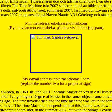
de för länge sedan. Tidsresenären dog och tidsmaskinen blev kvar ute i s
från filmen The Time Machine från 2002 så beror det på att bilden är ritad
å detta självporträttfoto taget, sommaren 2007, fast med byn Lovran i
mars 2007 är jag anställd på Navtor Nautic AB i Göteborg och rättar s
Min mejladress: erkelzaar2hotmail.com
(Byt ut tvåan mot ett snabel-a, på detta vis hindrar jag spam)
My e-mail address: erkelzaar2hotmail.com
(replace the number two for a proper at-sign)
 Sweden, in 1969. In June 2001 I became Master of Arts in Art Histor
 2022 I've got higher Degree of Master in the same subject, same univer
 ago. The time traveller died and the time machine was left in the forest'
02 movie The Time Machine, it depends on that this picture was drawn
self-portrait photo shot, in the summer 2007, but with the village Lovra