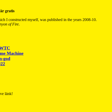
är gratis
ch I constructed myself, was published in the years 2008-10.
yon of Fire.
r WTC
ime Machine
un-god
022
ive länk!