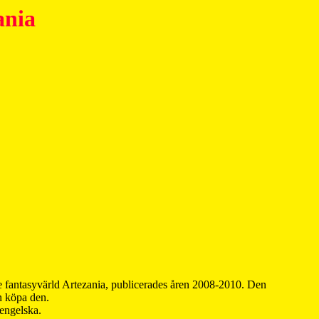
ania
 fantasyvärld Artezania, publicerades åren 2008-2010. Den
an köpa den.
 engelska.