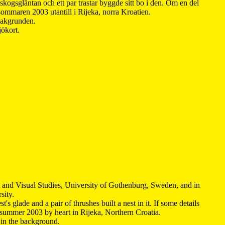
kogsgläntan och ett par trastar byggde sitt bo i den. Om en del
 sommaren 2003 utantill i Rijeka, norra Kroatien.
 bakgrunden.
jökort.
y and Visual Studies, University of Gothenburg, Sweden, and in
sity.
s glade and a pair of thrushes built a nest in it. If some details
 summer 2003 by heart in Rijeka, Northern Croatia
.
n in the background.