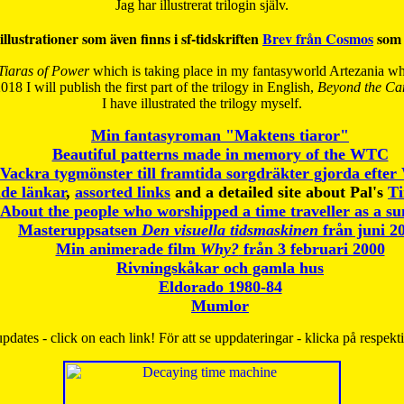
Jag har illustrerat trilogin själv.
illustrationer som även finns i sf-tidskriften
Brev från Cosmos
som 
Tiaras of Power
which is taking place in my fantasyworld Artezania whi
018 I will publish the first part of the trilogy in English,
Beyond the Can
I have
illustrated the trilogy myself.
Min fantasyroman "Maktens tiaror"
Beautiful patterns made in memory of the WTC
Vackra tygmönster till framtida sorgdräkter gjorda efte
de länkar
,
assorted links
and a detailed site about Pal's
T
About the people who worshipped a time traveller as a s
Masteruppsatsen
Den visuella tidsmaskinen
från juni 2
Min animerade film
Why?
från 3 februari 2000
Rivningskåkar och gamla hus
Eldorado 1980-84
Mumlor
pdates - click on each link! För att se uppdateringar - klicka på respekt