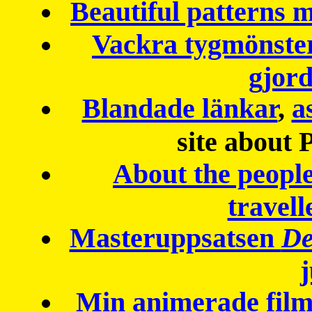
Beautiful patterns
Vackra tygmönster
gjor
Blandade länkar
,
a
site about 
About the peopl
travell
Masteruppsatsen
De
Min animerade fil