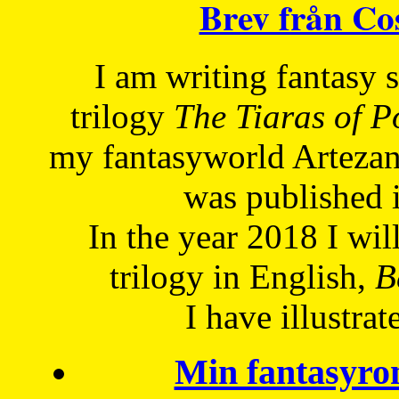
Brev från C
I am writing fantasy
trilogy
The Tiaras of 
my fantasyworld Artezan
was published 
In the year 2018 I will
trilogy in English,
Be
I have
illustrat
Min fantasyro