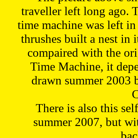
traveller left long ago. 
time machine was left in 
thrushes built a nest in 
compaired with the or
Time Machine, it depe
drawn summer 2003 by
C
There is also this sel
summer 2007, but wit
bac