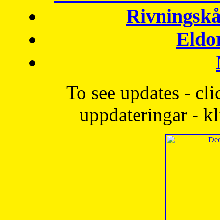
Rivningskå
Eldo
To see updates - cli
uppdateringar - kl