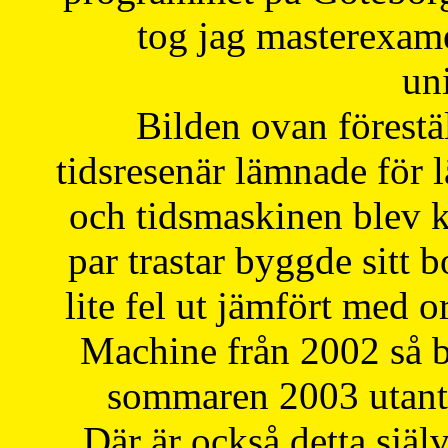
tog jag masterexa
uni
Bilden ovan förestä
tidsresenär lämnade för 
och tidsmaskinen blev k
par trastar byggde sitt b
lite fel ut jämfört med 
Machine från 2002 så be
sommaren 2003 utantil
Där är också detta själ