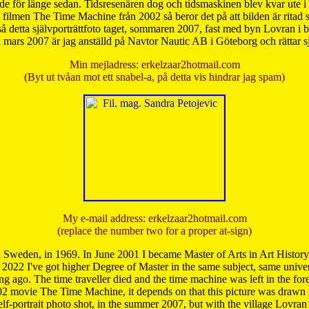
de för länge sedan. Tidsresenären dog och tidsmaskinen blev kvar ute i s
från filmen The Time Machine från 2002 så beror det på att bilden är ritad
å detta självporträttfoto taget, sommaren 2007, fast med byn Lovran i
mars 2007 är jag anställd på Navtor Nautic AB i Göteborg och rättar s
Min mejladress: erkelzaar2hotmail.com
(Byt ut tvåan mot ett snabel-a, på detta vis hindrar jag spam)
My e-mail address: erkelzaar2hotmail.com
(replace the number two for a proper at-sign)
 Sweden, in 1969. In June 2001 I became Master of Arts in Art Histor
 2022 I've got higher Degree of Master in the same subject, same univer
 ago. The time traveller died and the time machine was left in the forest'
02 movie The Time Machine, it depends on that this picture was drawn
self-portrait photo shot, in the summer 2007, but with the village Lovra