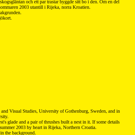
kogsgläntan och ett par trastar byggde sitt bo i den. Om en del
 sommaren 2003 utantill i Rijeka, norra Kroatien.
 bakgrunden.
jökort.
y and Visual Studies, University of Gothenburg, Sweden, and in
sity.
s glade and a pair of thrushes built a nest in it. If some details
 summer 2003 by heart in Rijeka, Northern Croatia
.
n in the background.