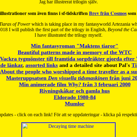
Jag har illustrerat trilogin själv.
illustrationer som även finns i sf-tidskriften
Brev från Cosmos
som 
Tiaras of Power
which is taking place in my fantasyworld Artezania whi
018 I will publish the first part of the trilogy in English,
Beyond the Can
I have
illustrated the trilogy myself.
Min fantasyroman "Maktens tiaror"
Beautiful patterns made in memory of the WTC
Vackra tygmönster till framtida sorgdräkter gjorda efte
de länkar
,
assorted links
and a detailed site about Pal's
T
About the people who worshipped a time traveller as a s
Masteruppsatsen
Den visuella tidsmaskinen
från juni 2
Min animerade film
Why?
från 3 februari 2000
Rivningskåkar och gamla hus
Eldorado 1980-84
Mumlor
pdates - click on each link! För att se uppdateringar - klicka på respekt