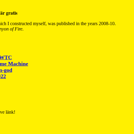
är gratis
ch I constructed myself, was published in the years 2008-10.
yon of Fire.
r WTC
ime Machine
un-god
022
ive länk!