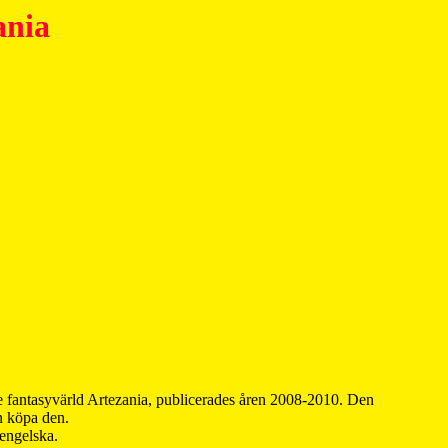
ania
 fantasyvärld Artezania, publicerades åren 2008-2010. Den
an köpa den.
 engelska.